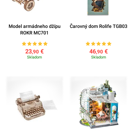
Model armádneho džípu
Čarovný dom Rolife TGB03
ROKR MC701
23
€
46
€
,90
,90
Skladom
Skladom