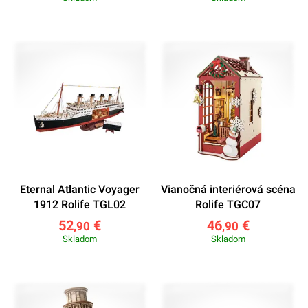
Eternal Atlantic Voyager
Vianočná interiérová scéna
1912 Rolife TGL02
Rolife TGC07
52
€
46
€
,90
,90
Skladom
Skladom