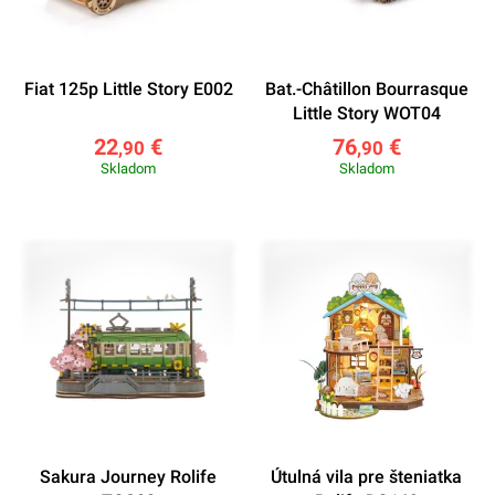
Fiat 125p Little Story E002
Bat.-Châtillon Bourrasque
Little Story WOT04
22
€
76
€
,90
,90
Skladom
Skladom
Sakura Journey Rolife
Útulná vila pre šteniatka