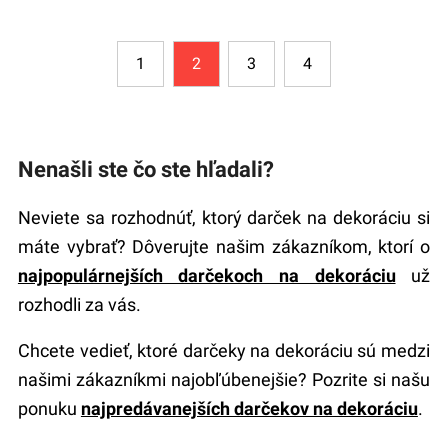
1
2
3
4
Nenašli ste čo ste hľadali?
Neviete sa rozhodnúť, ktorý darček na dekoráciu si
máte vybrať? Dôverujte našim zákazníkom, ktorí o
najpopulárnejších darčekoch na dekoráciu
už
rozhodli za vás.
Chcete vedieť, ktoré darčeky na dekoráciu sú medzi
našimi zákazníkmi najobľúbenejšie? Pozrite si našu
ponuku
najpredávanejších darčekov na dekoráciu
.