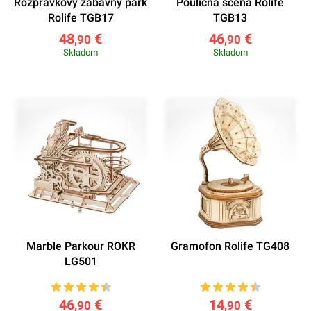
Rozprávkový zábavný park
Pouličná scéna Rolife
Rolife TGB17
TGB13
48
€
46
€
,90
,90
Skladom
Skladom
Marble Parkour ROKR
Gramofon Rolife TG408
LG501
46
€
14
€
,90
,90