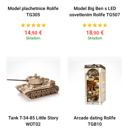
Model plachetnice Rolife
Model Big Ben s LED
TG305
osvetlením Rolife TG507
14
€
18
€
,90
,90
Skladom
Skladom
Tank T-34-85 Little Story
Arcade dating Rolife
WOT02
TGB10