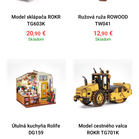
Model sklápača ROKR
Ružová ruža ROWOOD
TG603K
TW041
20
€
12
€
,90
,90
Skladom
Skladom
Útulná kuchyňa Rolife
Model cestného valca
DG159
ROKR TG701K