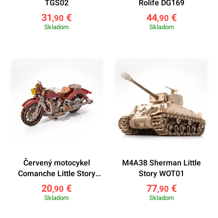
TGS02
Rolife DG169
31
€
44
€
,90
,90
Skladom
Skladom
Červený motocykel
M4A38 Sherman Little
Comanche Little Story
Story WOT01
E023R
20
€
77
€
,90
,90
Skladom
Skladom