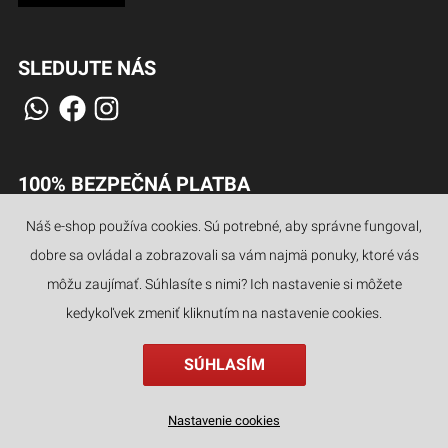
SLEDUJTE NÁS
100% BEZPEČNÁ PLATBA
Náš e-shop používa cookies. Sú potrebné, aby správne fungoval,
dobre sa ovládal a zobrazovali sa vám najmä ponuky, ktoré vás
môžu zaujímať. Súhlasíte s nimi? Ich nastavenie si môžete
JAZYKY
kedykoľvek zmeniť kliknutím na nastavenie cookies.
SÚHLASÍM
Nastavenie cookies
najvyššia zľava v %
kategórie
hľadať
filter