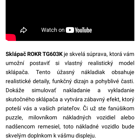
Sklápač ROKR TG603K
je skvelá súprava, ktorá vám
umožní postaviť si vlastný realistický model
sklápača. Tento úžasný nákladiak obsahuje
realistické detaily, funkčný dizajn a pohyblivé časti.
Dokáže simulovať nakladanie a vykladanie
skutočného sklápača a vytvára zábavný efekt, ktorý
poteší vás a vašich priateľov. Či už ste fanúšikom
puzzle, milovníkom nákladných vozidiel alebo
nadšencom remesiel, toto nákladné vozidlo bude
skvelým doplnkom k vášmu displeju.