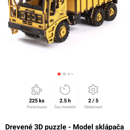
225 ks
2.5 h
2 / 5
Počet kusov
Čas montáže
Obtiažnosť
Drevené 3D puzzle - Model sklápača