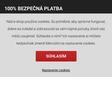
100% BEZPEČNÁ PLATBA
Náš e-shop používa cookies. Sú potrebné, aby správne fungoval,
dobre sa ovládal a zobrazovali sa vám najmä ponuky, ktoré vás
JAZYKY
môžu zaujímať. Súhlasíte s nimi? Ich nastavenie si môžete
kedykoľvek zmeniť kliknutím na nastavenie cookies.
SÚHLASÍM
Drevené 3D puzzle - Model sklápača ROKR TG603K
Nastavenie cookies
20
€
,90