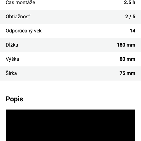
Čas montáže
2.5 h
Obtiažnosť
2 / 5
Odporúčaný vek
14
Dĺžka
180 mm
Výška
80 mm
Šírka
75 mm
popis