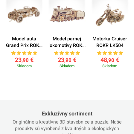
Model auta
Model parnej
Motorka Cruiser
Grand Prix ROKR
lokomotívy ROKR
ROKR LK504
MC401
MC501
23
€
23
€
48
€
,90
,90
,90
Skladom
Skladom
Skladom
Exkluzívny sortiment
Originálne a kreatívne 3D stavebnice a puzzle. Naše
produkty sú vyrobené z kvalitných a ekologických