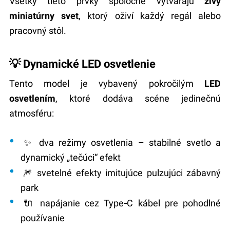
Všetky tieto prvky spoločne vytvárajú
živý
miniatúrny svet
, ktorý oživí každý regál alebo
pracovný stôl.
💡 Dynamické LED osvetlenie
Tento model je vybavený pokročilým
LED
osvetlením
, ktoré dodáva scéne jedinečnú
atmosféru:
✨
dva režimy osvetlenia
– stabilné svetlo a
dynamický „tečúci“ efekt
🎆 svetelné efekty imitujúce pulzujúci zábavný
park
🔌 napájanie cez
Type‑C kábel
pre pohodlné
používanie