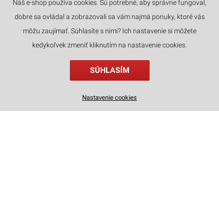
Náš e-shop používa cookies. Sú potrebné, aby správne fungoval,
dobre sa ovládal a zobrazovali sa vám najmä ponuky, ktoré vás
JAZYKY
môžu zaujímať. Súhlasíte s nimi? Ich nastavenie si môžete
kedykoľvek zmeniť kliknutím na nastavenie cookies.
SÚHLASÍM
Vložka do police na knihy - Rozprávkový zábavný park Rolife TGB17
Nastavenie cookies
48
€
,90