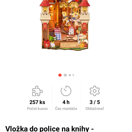
257 ks
4 h
3 / 5
Počet kusov
Čas montáže
Obtiažnosť
Vložka do police na knihy -