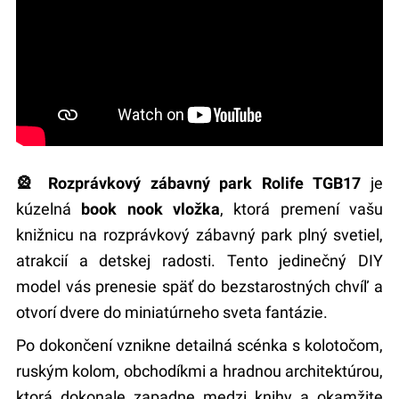
🎡 Rozprávkový zábavný park Rolife TGB17
je
kúzelná
book nook vložka
, ktorá premení vašu
knižnicu na rozprávkový zábavný park plný svetiel,
atrakcií a detskej radosti. Tento jedinečný DIY
model vás prenesie späť do bezstarostných chvíľ a
otvorí dvere do miniatúrneho sveta fantázie.
Po dokončení vznikne detailná scénka s kolotočom,
ruským kolom, obchodíkmi a hradnou architektúrou,
ktorá dokonale zapadne medzi knihy a okamžite