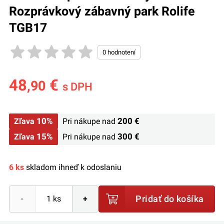
Rozprávkový zábavný park Rolife
TGB17
48
€
,90
s DPH
10%
200 €
Zľava
Pri nákupe nad
15%
300 €
Zľava
Pri nákupe nad
6 ks
skladom ihneď k odoslaniu
Pridať do košíka
-
+