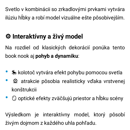
Svetlo v kombinácii so zrkadlovými prvkami vytvára
ilúziu hĺbky a robí model vizuálne ešte pôsobivejším.
⚙️ Interaktívny a živý model
Na rozdiel od klasických dekorácií ponúka tento
book nook aj
pohyb a dynamiku
:
🎠 kolotoč vytvára efekt pohybu pomocou svetla
🎡 atrakcie pôsobia realisticky vďaka vrstvenej
konštrukcii
🪞 optické efekty zväčšujú priestor a hĺbku scény
Výsledkom je interaktívny model, ktorý pôsobí
živým dojmom z každého uhla pohľadu.