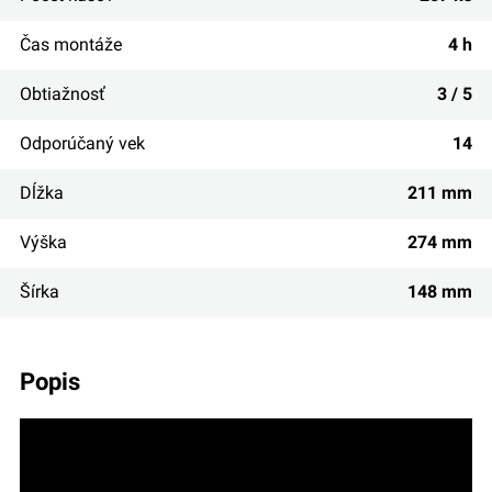
Čas montáže
4 h
Obtiažnosť
3 / 5
Odporúčaný vek
14
Dĺžka
211 mm
Výška
274 mm
Šírka
148 mm
popis