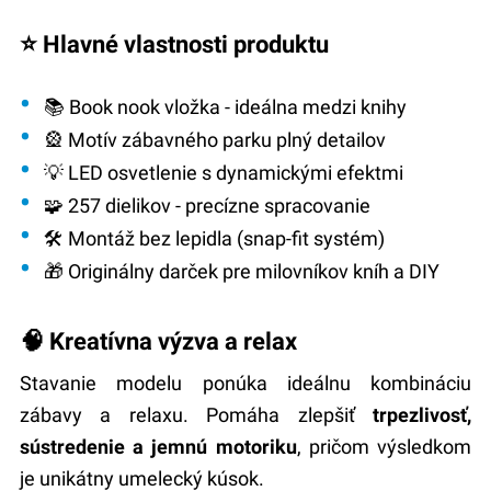
⭐ Hlavné vlastnosti produktu
📚
Book nook vložka
- ideálna medzi knihy
🎡
Motív zábavného parku
plný detailov
💡
LED osvetlenie
s dynamickými efektmi
🧩
257 dielikov
- precízne spracovanie
🛠️
Montáž bez lepidla
(snap-fit systém)
🎁
Originálny darček
pre milovníkov kníh a DIY
🧠 Kreatívna výzva a relax
Stavanie modelu ponúka ideálnu kombináciu
zábavy a relaxu. Pomáha zlepšiť
trpezlivosť,
sústredenie a jemnú motoriku
, pričom výsledkom
je unikátny umelecký kúsok.