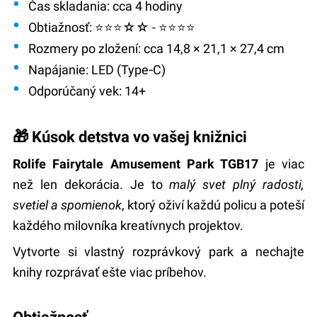
Čas skladania:
cca 4 hodiny
Obtiažnosť:
⭐⭐⭐☆☆ - ⭐⭐⭐⭐
Rozmery po zložení:
cca 14,8 × 21,1 × 27,4 cm
Napájanie:
LED (Type‑C)
Odporúčaný vek:
14+
🎁 Kúsok detstva vo vašej knižnici
Rolife Fairytale Amusement Park TGB17
je viac
než len dekorácia. Je to
malý svet plný radosti,
svetiel a spomienok
, ktorý oživí každú policu a poteší
každého milovníka kreatívnych projektov.
Vytvorte si vlastný rozprávkový park a nechajte
knihy rozprávať ešte viac príbehov.