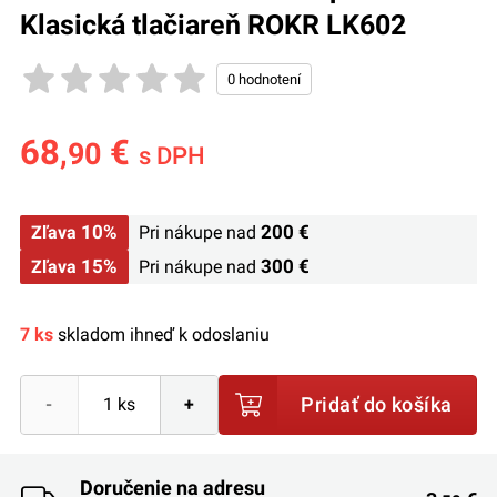
Klasická tlačiareň ROKR LK602
68
€
,90
s DPH
10%
200 €
Zľava
Pri nákupe nad
15%
300 €
Zľava
Pri nákupe nad
7 ks
skladom ihneď k odoslaniu
Pridať do košíka
-
+
Doručenie na adresu