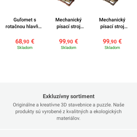
Guľomet s
Mechanický
Mechanický
rotačnou hlavňou
písací stroj
písací stroj
ROKR LQA01
(verzia Magic)
(verzia Classic)
ROKR LK703C
ROKR LK703B
68
€
99
€
99
€
,90
,90
,90
Skladom
Skladom
Skladom
Exkluzívny sortiment
Originálne a kreatívne 3D stavebnice a puzzle. Naše
produkty sú vyrobené z kvalitných a ekologických
materiálov.