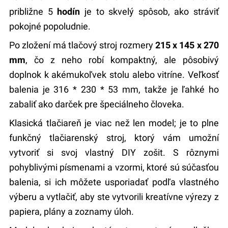
približne 5
hodín
je to skvelý spôsob, ako stráviť
pokojné popoludnie.
Po zložení má tlačový stroj rozmery
215 x 145 x 270
mm
, čo z neho robí kompaktný, ale pôsobivý
doplnok k akémukoľvek stolu alebo vitríne. Veľkosť
balenia je 316 * 230 * 53 mm, takže je ľahké ho
zabaliť ako darček pre špeciálneho človeka.
Klasická tlačiareň je viac než len model; je to plne
funkčný tlačiarenský stroj, ktorý vám umožní
vytvoriť si svoj vlastný DIY zošit. S rôznymi
pohyblivými písmenami a vzormi, ktoré sú súčasťou
balenia, si ich môžete usporiadať podľa vlastného
výberu a vytlačiť, aby ste vytvorili kreatívne výrezy z
papiera, plány a zoznamy úloh.