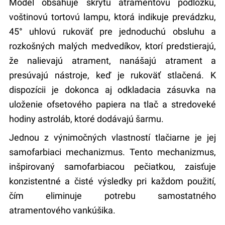
Model obsahuje skrytú atramentovú podložku,
voštinovú tortovú lampu, ktorá indikuje prevádzku,
45° uhlovú rukoväť pre jednoduchú obsluhu a
rozkošných malých medvedíkov, ktorí predstierajú,
že nalievajú atrament, nanášajú atrament a
presúvajú nástroje, keď je rukoväť stlačená. K
dispozícii je dokonca aj odkladacia zásuvka na
uloženie ofsetového papiera na tlač a stredoveké
hodiny astroláb, ktoré dodávajú šarmu.
Jednou z výnimočných vlastností tlačiarne je jej
samofarbiaci mechanizmus. Tento mechanizmus,
inšpirovaný samofarbiacou pečiatkou, zaisťuje
konzistentné a čisté výsledky pri každom použití,
čím eliminuje potrebu samostatného
atramentového vankúšika.