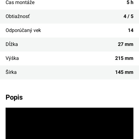
Čas montáže
5 h
Obtiažnosť
4 / 5
Odporúčaný vek
14
Dĺžka
27 mm
Výška
215 mm
Šírka
145 mm
popis