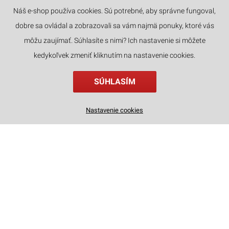
Náš e-shop používa cookies. Sú potrebné, aby správne fungoval,
dobre sa ovládal a zobrazovali sa vám najmä ponuky, ktoré vás
JAZYKY
môžu zaujímať. Súhlasíte s nimi? Ich nastavenie si môžete
kedykoľvek zmeniť kliknutím na nastavenie cookies.
SÚHLASÍM
Drevené mechanické 3D puzzle - Klasická tlačiareň ROKR LK602
Nastavenie cookies
68
€
,90