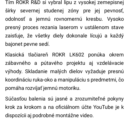
Tím ROKR R&D si vybral lipu z vysokej zemepisnej
šírky severnej studenej zóny pre jej pevnosť,
odolnosť a jemnú rovnomernú kresbu. Vysoko
presný proces rezania laserom v ustálenom stave
zaisťuje, že všetky diely dokonale lícujú a každý
bajonet pevne sedí.
Klasická tlačiareň ROKR LK602 ponúka okrem
zábavného a pútavého projektu aj vzdelávacie
výhody. Skladanie malých dielov vyžaduje presnú
koordináciu ruka-oko a manipuláciu s predmetmi, čo
pomáha rozvíjať jemnú motoriku.
Súčasťou balenia sú jasné a zrozumiteľné pokyny
krok za krokom a na oficiálnom účte YouTube je k
dispozícii aj podrobné montážne video.