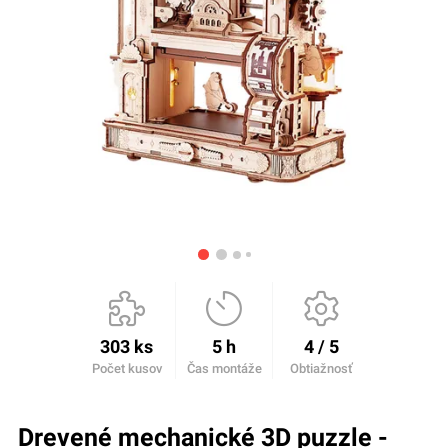
303 ks
5 h
4 / 5
Počet kusov
Čas montáže
Obtiažnosť
Drevené mechanické 3D puzzle -