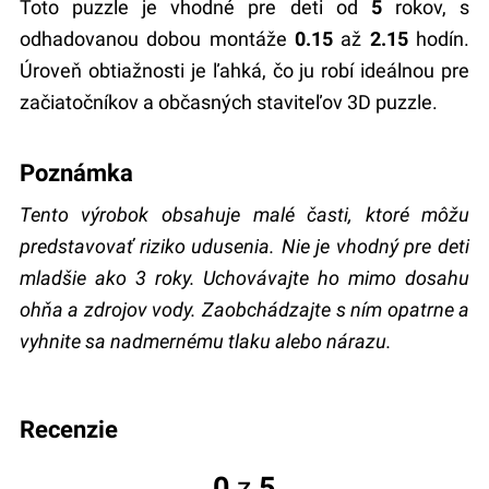
Toto puzzle je vhodné pre deti od
5
rokov, s
odhadovanou dobou montáže
0.15
až
2.15
hodín.
Úroveň obtiažnosti je ľahká, čo ju robí ideálnou pre
začiatočníkov a občasných staviteľov 3D puzzle.
Poznámka
Tento výrobok obsahuje malé časti, ktoré môžu
predstavovať riziko udusenia. Nie je vhodný pre deti
mladšie ako 3 roky. Uchovávajte ho mimo dosahu
ohňa a zdrojov vody. Zaobchádzajte s ním opatrne a
vyhnite sa nadmernému tlaku alebo nárazu.
recenzie
0
z
5