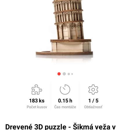
183 ks
0.15 h
1 / 5
Počet kusov
Čas montáže
Obtiažnosť
Drevené 3D puzzle - Šikmá veža v