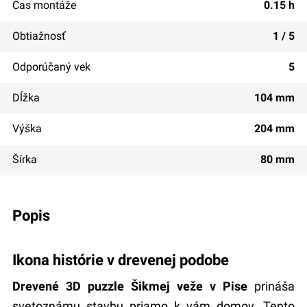
Čas montáže
0.15 h
Obtiažnosť
1 / 5
Odporúčaný vek
5
Dĺžka
104 mm
Výška
204 mm
Šírka
80 mm
popis
Ikona histórie v drevenej podobe
Drevené 3D puzzle Šikmej veže v Pise
prináša
svetoznámu stavbu priamo k vám domov. Tento