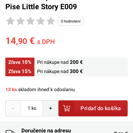
Pise Little Story E009
14
€
,90
s DPH
10%
200 €
Zľava
Pri nákupe nad
15%
300 €
Zľava
Pri nákupe nad
13 ks
skladom ihneď k odoslaniu
Pridať do košíka
-
+
Doručenie na adresu