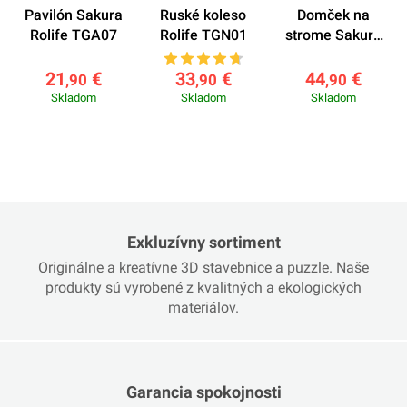
Pavilón Sakura
Ruské koleso
Domček na
Rolife TGA07
Rolife TGN01
strome Sakura
Rolife TGS04
21
€
33
€
44
€
,90
,90
,90
Skladom
Skladom
Skladom
Exkluzívny sortiment
Originálne a kreatívne 3D stavebnice a puzzle. Naše
produkty sú vyrobené z kvalitných a ekologických
materiálov.
Garancia spokojnosti