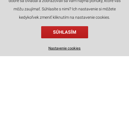
dobre sa ovládal a zobrazovali sa vám najmä ponuky, ktoré vás
JAZYKY
môžu zaujímať. Súhlasíte s nimi? Ich nastavenie si môžete
kedykoľvek zmeniť kliknutím na nastavenie cookies.
SÚHLASÍM
Drevené 3D puzzle - Šikmá veža v Pise Little Story E009
Nastavenie cookies
14
€
,90