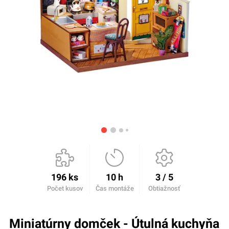
196 ks
10 h
3 / 5
Počet kusov
Čas montáže
Obtiažnosť
Miniatúrny domček - Útulná kuchyňa