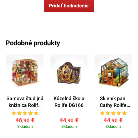
Pridať hodnotenie
podobné produkty
Samova študijná
Kúzelná škola
Skleník pani
knižnica Rolife
Rolife DG166
Cathy Rolife
DG102
DG104
46
€
44
€
44
€
,90
,90
,90
Skladom
Skladom
Skladom