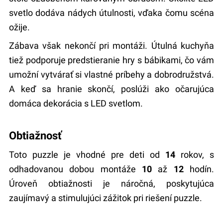
svetlo dodáva nádych útulnosti, vďaka čomu scéna
ožije.
Zábava však nekončí pri montáži. Útulná kuchyňa
tiež podporuje predstieranie hry s bábikami, čo vám
umožní vytvárať si vlastné príbehy a dobrodružstvá.
A keď sa hranie skončí, poslúži ako očarujúca
domáca dekorácia s LED svetlom.
Obtiažnosť
Toto puzzle je vhodné pre deti od
14
rokov, s
odhadovanou dobou montáže
10
až
12
hodín.
Úroveň obtiažnosti je náročná, poskytujúca
zaujímavý a stimulujúci zážitok pri riešení puzzle.