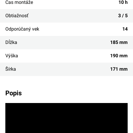
Čas montáže
10 h
Obtiažnosť
3 / 5
Odporúčaný vek
14
Dĺžka
185 mm
Výška
190 mm
Šírka
171 mm
popis