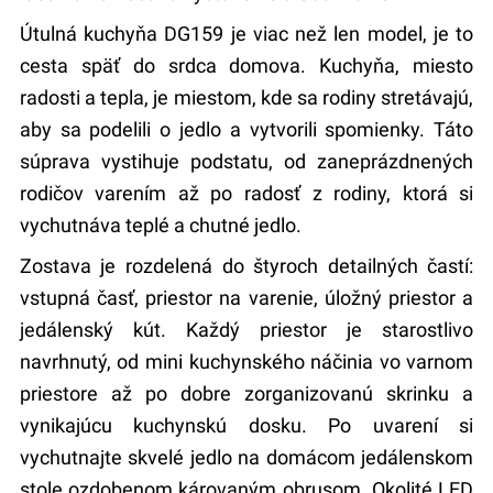
Útulná kuchyňa DG159 je viac než len model, je to
cesta späť do srdca domova. Kuchyňa, miesto
radosti a tepla, je miestom, kde sa rodiny stretávajú,
aby sa podelili o jedlo a vytvorili spomienky. Táto
súprava vystihuje podstatu, od zaneprázdnených
rodičov varením až po radosť z rodiny, ktorá si
vychutnáva teplé a chutné jedlo.
Zostava je rozdelená do štyroch detailných častí:
vstupná časť, priestor na varenie, úložný priestor a
jedálenský kút. Každý priestor je starostlivo
navrhnutý, od mini kuchynského náčinia vo varnom
priestore až po dobre zorganizovanú skrinku a
vynikajúcu kuchynskú dosku. Po uvarení si
vychutnajte skvelé jedlo na domácom jedálenskom
stole ozdobenom károvaným obrusom. Okolité LED