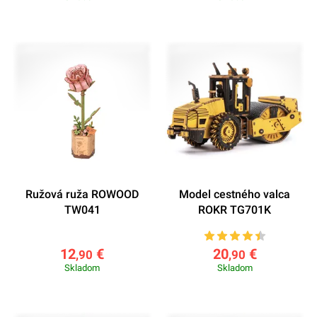
Ružová ruža ROWOOD
Model cestného valca
TW041
ROKR TG701K
12
€
20
€
,90
,90
Skladom
Skladom