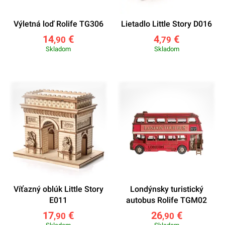
Výletná loď Rolife TG306
Lietadlo Little Story D016
14
€
4
€
,90
,79
Skladom
Skladom
Víťazný oblúk Little Story
Londýnsky turistický
E011
autobus Rolife TGM02
17
€
26
€
,90
,90