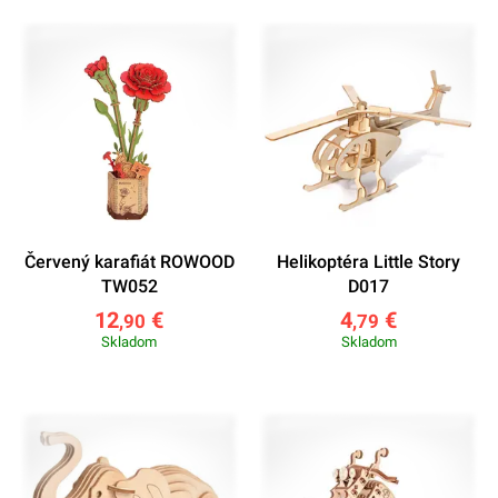
Červený karafiát ROWOOD
Helikoptéra Little Story
TW052
D017
12
€
4
€
,90
,79
Skladom
Skladom