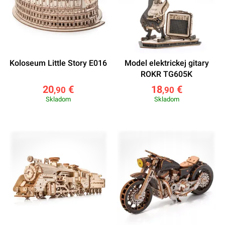
Koloseum Little Story E016
Model elektrickej gitary
ROKR TG605K
20
€
18
€
,90
,90
Skladom
Skladom