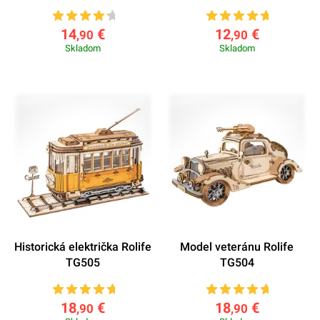
14
€
12
€
,90
,90
Skladom
Skladom
Historická električka Rolife
Model veteránu Rolife
TG505
TG504
18
€
18
€
,90
,90