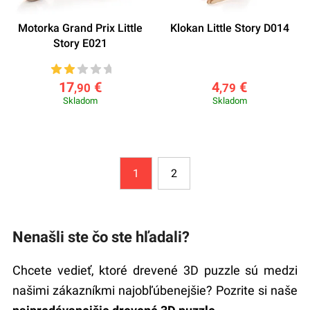
Motorka Grand Prix Little
Klokan Little Story D014
Story E021
17
€
4
€
,90
,79
Skladom
Skladom
1
2
Nenašli ste čo ste hľadali?
Chcete vedieť, ktoré drevené 3D puzzle sú medzi
našimi zákazníkmi najobľúbenejšie? Pozrite si naše