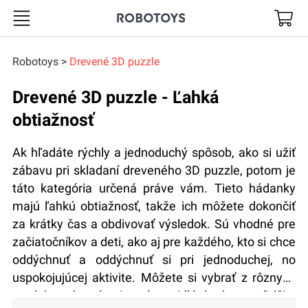
Robotoys
Robotoys
Drevené 3D puzzle
Drevené 3D puzzle - Ľahká
obtiažnosť
Ak hľadáte rýchly a jednoduchý spôsob, ako si užiť
zábavu pri skladaní dreveného 3D puzzle, potom je
táto kategória určená práve vám. Tieto hádanky
majú ľahkú obtiažnosť, takže ich môžete dokončiť
za krátky čas a obdivovať výsledok. Sú vhodné pre
začiatočníkov a deti, ako aj pre každého, kto si chce
oddýchnuť a oddýchnuť si pri jednoduchej, no
uspokojujúcej aktivite. Môžete si vybrať z rôznych
modelov, ako sú zvieratá, vozidlá, budovy a ďalšie.