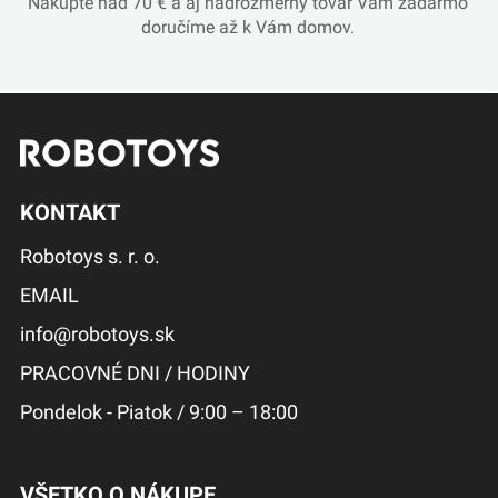
Nakúpte nad 70 € a aj nadrozmerný tovar Vám zadarmo
doručíme až k Vám domov.
KONTAKT
Robotoys s. r. o.
EMAIL
info@robotoys.sk
PRACOVNÉ DNI / HODINY
Pondelok - Piatok / 9:00 – 18:00
VŠETKO O NÁKUPE