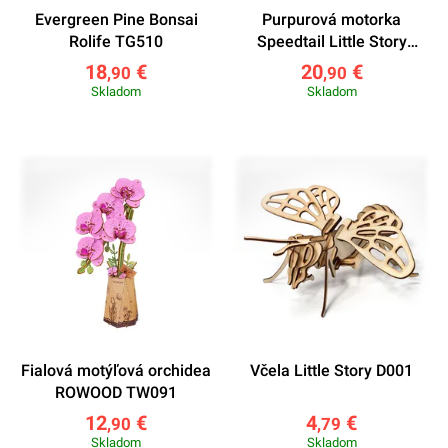
Evergreen Pine Bonsai
Purpurová motorka
Rolife TG510
Speedtail Little Story
E020P
18
€
20
€
,90
,90
Skladom
Skladom
Fialová motýľová orchidea
Včela Little Story D001
ROWOOD TW091
12
€
4
€
,90
,79
Skladom
Skladom