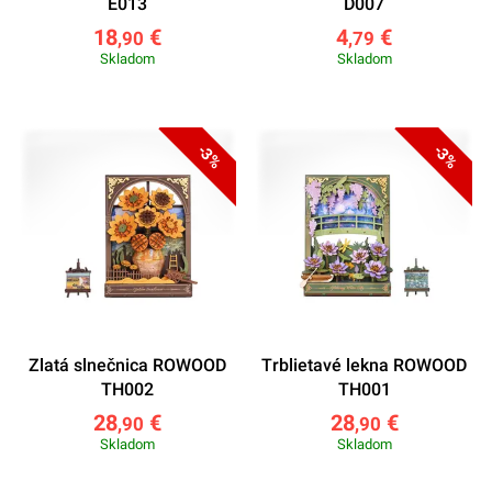
E013
D007
18
€
4
€
,90
,79
Skladom
Skladom
-3%
-3%
Zlatá slnečnica ROWOOD
Trblietavé lekna ROWOOD
TH002
TH001
28
€
28
€
,90
,90
Skladom
Skladom