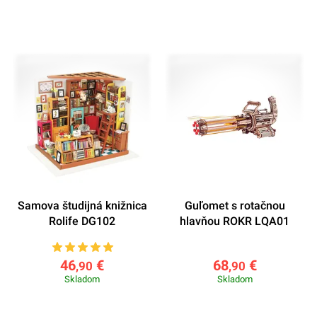
domčekmi od Robotoys!
Samova študijná knižnica
Guľomet s rotačnou
Rolife DG102
hlavňou ROKR LQA01
46
€
68
€
,90
,90
Skladom
Skladom