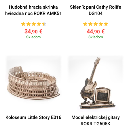
Hudobná hracia skrinka
Skleník pani Cathy Rolife
hviezdna noc ROKR AMK51
DG104
34
€
44
€
,90
,90
Skladom
Skladom
Koloseum Little Story E016
Model elektrickej gitary
ROKR TG605K