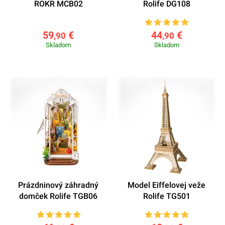
ROKR MCB02
Rolife DG108
59
€
44
€
,90
,90
Skladom
Skladom
Prázdninový záhradný
Model Eiffelovej veže
domček Rolife TGB06
Rolife TG501