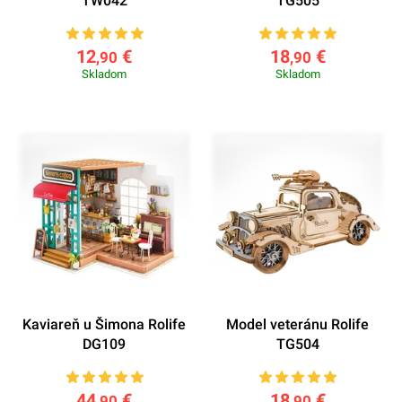
TW042
TG505
12
€
18
€
,90
,90
Skladom
Skladom
Kaviareň u Šimona Rolife
Model veteránu Rolife
DG109
TG504
44
€
18
€
,90
,90