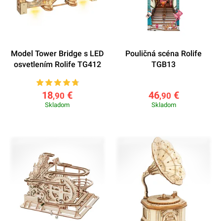
Model Tower Bridge s LED
Pouličná scéna Rolife
osvetlením Rolife TG412
TGB13
18
€
46
€
,90
,90
Skladom
Skladom