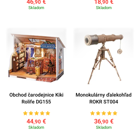
46
€
18
€
,90
,90
Skladom
Skladom
Obchod čarodejnice Kiki
Monokulárny ďalekohľad
Rolife DG155
ROKR ST004
44
€
36
€
,90
,90
Skladom
Skladom