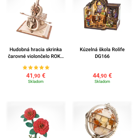
Hudobná hracia skrinka
Kúzelná škola Rolife
čarovné violončelo ROKR
DG166
AMK63
41
€
44
€
,90
,90
Skladom
Skladom