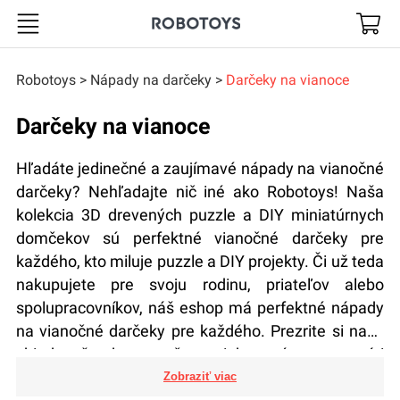
Robotoys
Robotoys
Nápady na darčeky
Darčeky na vianoce
Darčeky na vianoce
Hľadáte jedinečné a zaujímavé nápady na vianočné
darčeky? Nehľadajte nič iné ako Robotoys! Naša
kolekcia 3D drevených puzzle a DIY miniatúrnych
domčekov sú perfektné vianočné darčeky pre
každého, kto miluje puzzle a DIY projekty. Či už teda
nakupujete pre svoju rodinu, priateľov alebo
spolupracovníkov, náš eshop má perfektné nápady
na vianočné darčeky pre každého. Prezrite si našu
zbierku ešte dnes a vyčarte niekomu úsmev na tvári
s našimi 3D drevenými puzzle a DIY miniatúrnymi