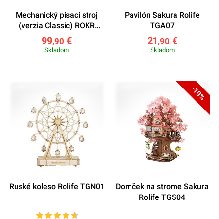
Mechanický písací stroj
Pavilón Sakura Rolife
(verzia Classic) ROKR
TGA07
LK703B
99
€
21
€
,90
,90
Skladom
Skladom
-10%
Ruské koleso Rolife TGN01
Domček na strome Sakura
Rolife TGS04