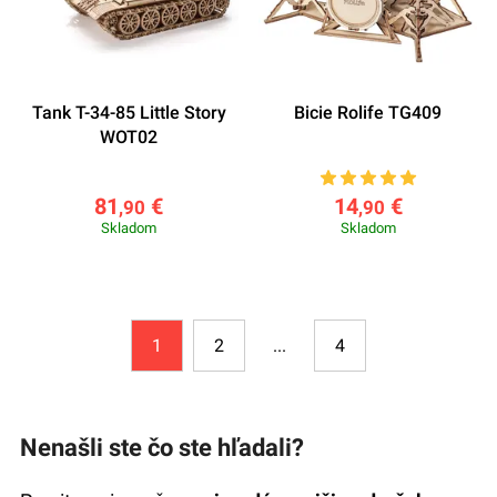
Tank T-34-85 Little Story
Bicie Rolife TG409
WOT02
81
€
14
€
,90
,90
Skladom
Skladom
1
2
4
...
Nenašli ste čo ste hľadali?