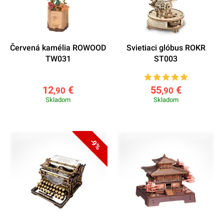
Červená kamélia ROWOOD
Svietiaci glóbus ROKR
TW031
ST003
12
€
55
€
,90
,90
Skladom
Skladom
-9%