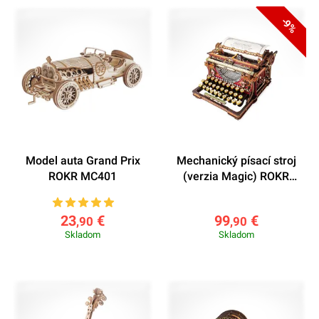
-9%
Model auta Grand Prix
Mechanický písací stroj
ROKR MC401
(verzia Magic) ROKR
LK703C
23
€
99
€
,90
,90
Skladom
Skladom