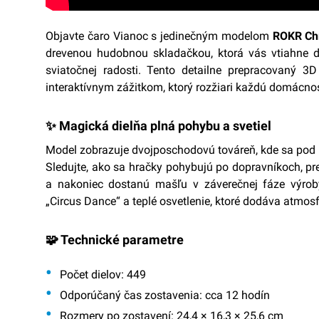
Objavte čaro Vianoc s jedinečným modelom
ROKR Chr
drevenou hudobnou skladačkou, ktorá vás vtiahne d
sviatočnej radosti. Tento detailne prepracovaný 3D
interaktívnym zážitkom, ktorý rozžiari každú domácno
✨ Magická dielňa plná pohybu a svetiel
Model zobrazuje dvojposchodovú továreň, kde sa pod r
Sledujte, ako sa hračky pohybujú po dopravníkoch, p
a nakoniec dostanú mašľu v záverečnej fáze výrob
„Circus Dance“ a teplé osvetlenie, ktoré dodáva atmosf
🧩 Technické parametre
Počet dielov:
449
Odporúčaný čas zostavenia:
cca 12 hodín
Rozmery po zostavení:
24,4 × 16,3 × 25,6 cm