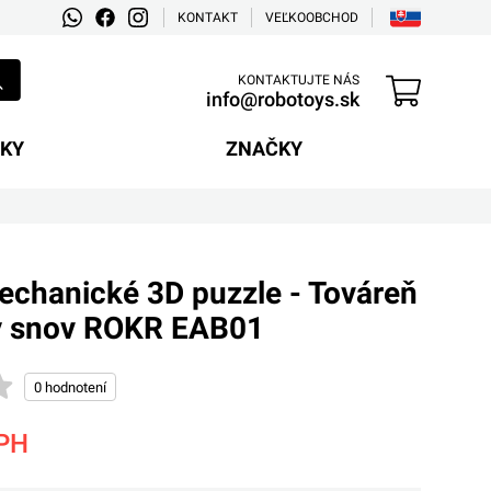
KONTAKT
VEĽKOOBCHOD
KONTAKTUJTE NÁS
info@robotoys.sk
EKY
ZNAČKY
echanické 3D puzzle - Továreň
y snov ROKR EAB01
PH