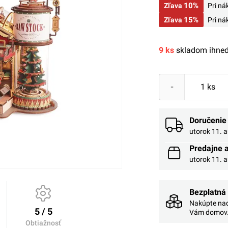
10%
Zľava
Pri n
15%
Zľava
Pri n
9 ks
skladom ihneď
-
Doručenie
utorok 11. 
Predajne 
utorok 11. 
Bezplatná
Nakúpte nad
5 / 5
Vám domov
Obtiažnosť