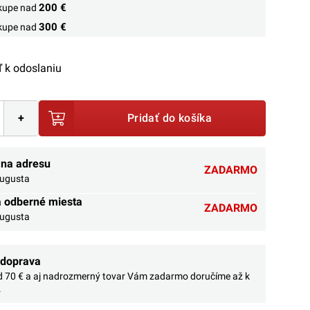
200 €
ákupe nad
300 €
ákupe nad
 k odoslaniu
+
Pridať do košíka
 na adresu
ZADARMO
augusta
a odberné miesta
ZADARMO
augusta
 doprava
 70 € a aj nadrozmerný tovar Vám zadarmo doručíme až k
.