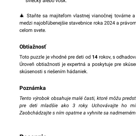
sviečky alebo vosk.
🎄 Staňte sa majiteľom vlastnej vianočnej továrne a 
medzi najobľúbenejšie stavebnice roka 2024 a právom 
celom svete.
Obtiažnosť
Toto puzzle je vhodné pre deti od
14
rokov, s odhado
Úroveň obtiažnosti je expertná a poskytuje pre skú
skúsenosti s riešením hádaniek.
Poznámka
Tento výrobok obsahuje malé časti, ktoré môžu predst
pre deti mladšie ako 3 roky. Uchovávajte ho m
Zaobchádzajte s ním opatrne a vyhnite sa nadmernému