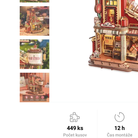
449 ks
12 h
Počet kusov
Čas montáže