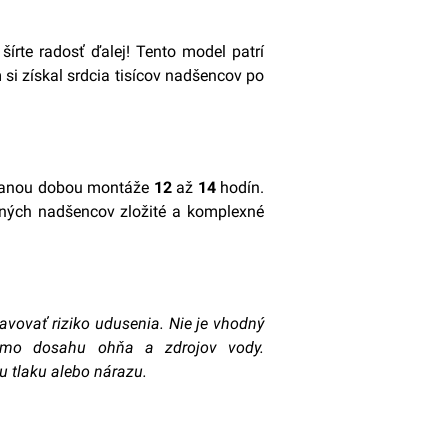
šírte radosť ďalej! Tento model patrí
si získal srdcia tisícov nadšencov po
vanou dobou montáže
12
až
14
hodín.
sených nadšencov zložité a komplexné
avovať riziko udusenia. Nie je vhodný
imo dosahu ohňa a zdrojov vody.
 tlaku alebo nárazu.