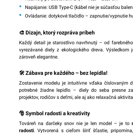
Napájanie:
USB Type-C (kábel nie je súčasťou balen
Ovládanie:
dotykové tlačidlo – zapnutie/vypnutie hu
🎨 Dizajn, ktorý rozpráva príbeh
Každý detail je starostlivo navrhnutý – od farebnéh
vyrezávané diely z ekologického dreva. Výsledkom j
zároveň elegantne.
🛠️ Zábava pre každého – bez lepidla!
Zostavenie modelu je intuitívne vďaka číslovaným 
potrebné žiadne lepidlo – diely do seba presne za
projektov, rodičov s deťmi, ale aj ako relaxačná aktivit
🎅 Symbol radosti a kreativity
Továreň na darčeky snov nie je len model – je to
radosti
. Vytvorená s cieľom šíriť šťastie, pripomín