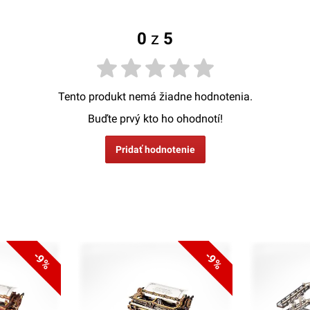
0
z
5
Tento produkt nemá žiadne hodnotenia.
Buďte prvý kto ho ohodnotí!
Pridať hodnotenie
-9%
-9%