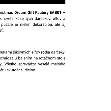
istmas Dream Gift Factory EAB01
–
o sveta kúzelných darčekov, elfov a
 puzzle je nielen dekoráciou, ale aj
sť.
ukami šikovných elfov rodia darčeky.
rechádzajú balením na rotačnom stole
y. Všetko sprevádza veselá melódia
éru skutočnej dielne.