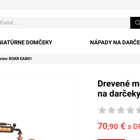
NIATÚRNE DOMČEKY
NÁPADY NA DARČ
 snov ROKR EAB01
Drevené m
na darček
70
€
,90
s D