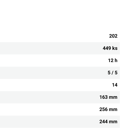
202
449 ks
12 h
5 / 5
14
163 mm
256 mm
244 mm