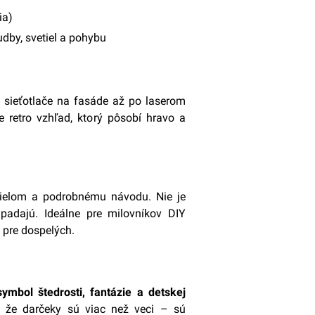
ia)
dby, svetiel a pohybu
o sieťotlače na fasáde až po laserom
e retro vzhľad, ktorý pôsobí hravo a
dielom a podrobnému návodu. Nie je
padajú. Ideálne pre milovníkov DIY
a pre dospelých.
symbol štedrosti, fantázie a detskej
a, že darčeky sú viac než veci – sú