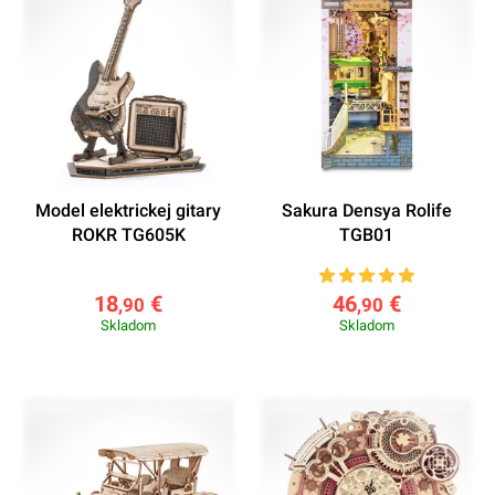
Model elektrickej gitary
Sakura Densya Rolife
ROKR TG605K
TGB01
18
€
46
€
,90
,90
Skladom
Skladom