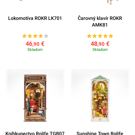
Lokomotíva ROKR LK701
Čarovný klavír ROKR
AMK81
46
€
48
€
,90
,90
Skladom
Skladom
Kníhkupectvo Rolife TGB07
Sunshine Town Rolife