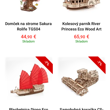
Domček na strome Sakura
Kolesový parník River
Rolife TGS04
Princess Eco Wood Art
44
€
65
€
,90
,90
Skladom
Skladom
-7%
-7%
Plachetnica Djong Eco
Samohybná kosačka CS-