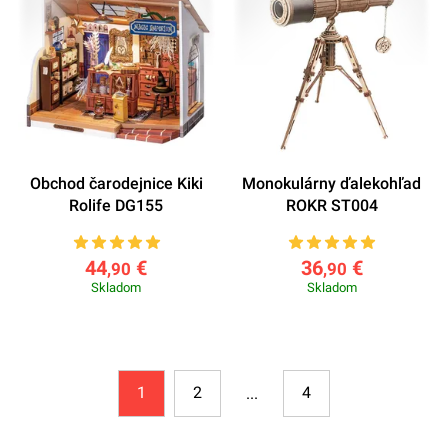
Obchod čarodejnice Kiki
Monokulárny ďalekohľad
Rolife DG155
ROKR ST004
44
€
36
€
,90
,90
Skladom
Skladom
1
2
4
...