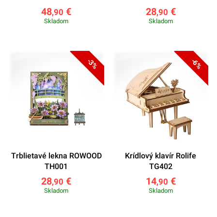
48
€
28
€
,90
,90
Skladom
Skladom
-3%
-6%
Trblietavé lekna ROWOOD
Krídlový klavír Rolife
TH001
TG402
28
€
14
€
,90
,90
Skladom
Skladom