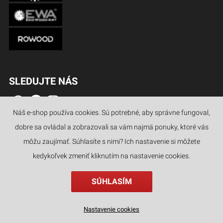
SLEDUJTE NÁS
Náš e-shop používa cookies. Sú potrebné, aby správne fungoval,
dobre sa ovládal a zobrazovali sa vám najmä ponuky, ktoré vás
100% BEZPEČNÁ PLATBA
môžu zaujímať. Súhlasíte s nimi? Ich nastavenie si môžete
kedykoľvek zmeniť kliknutím na nastavenie cookies.
SÚHLASÍM
JAZYKY
Nastavenie cookies
najvyššia zľava v €
kategórie
hľadať
filter