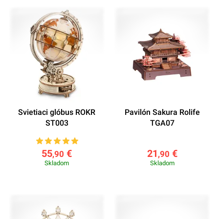
Svietiaci glóbus ROKR
Pavilón Sakura Rolife
ST003
TGA07
55
€
21
€
,90
,90
Skladom
Skladom