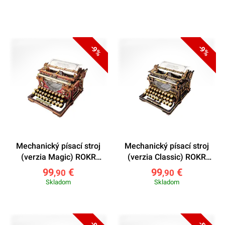
-9%
-9%
Mechanický písací stroj
Mechanický písací stroj
(verzia Magic) ROKR
(verzia Classic) ROKR
LK703C
LK703B
99
€
99
€
,90
,90
Skladom
Skladom