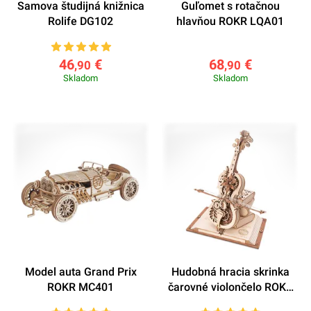
Samova študijná knižnica
Guľomet s rotačnou
Rolife DG102
hlavňou ROKR LQA01
46
€
68
€
,90
,90
Skladom
Skladom
Model auta Grand Prix
Hudobná hracia skrinka
ROKR MC401
čarovné violončelo ROKR
AMK63