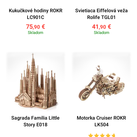
Kukučkové hodiny ROKR
Svietiaca Eiffelová veža
LC901C
Rolife TGL01
75
€
41
€
,90
,90
Skladom
Skladom
Sagrada Familia Little
Motorka Cruiser ROKR
Story E018
LK504