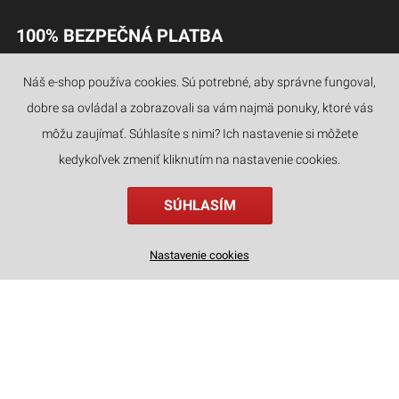
100% BEZPEČNÁ PLATBA
Náš e-shop používa cookies. Sú potrebné, aby správne fungoval,
dobre sa ovládal a zobrazovali sa vám najmä ponuky, ktoré vás
JAZYKY
môžu zaujímať. Súhlasíte s nimi? Ich nastavenie si môžete
kedykoľvek zmeniť kliknutím na nastavenie cookies.
SÚHLASÍM
Drevené 3D puzzle - Päťposchodová pagoda Rolife TGN02
Nastavenie cookies
30
€
,90