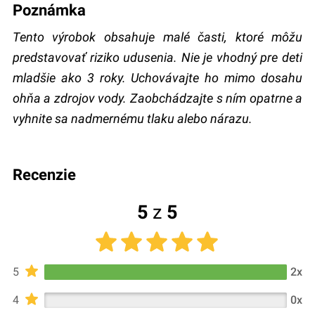
Poznámka
Tento výrobok obsahuje malé časti, ktoré môžu
predstavovať riziko udusenia. Nie je vhodný pre deti
mladšie ako 3 roky. Uchovávajte ho mimo dosahu
ohňa a zdrojov vody. Zaobchádzajte s ním opatrne a
vyhnite sa nadmernému tlaku alebo nárazu.
recenzie
5
z
5
5
2x
4
0x