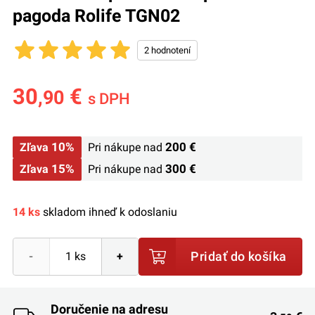
pagoda Rolife TGN02
30
€
,90
s DPH
10%
200 €
Zľava
Pri nákupe nad
15%
300 €
Zľava
Pri nákupe nad
14 ks
skladom ihneď k odoslaniu
Pridať do košíka
-
+
Doručenie na adresu