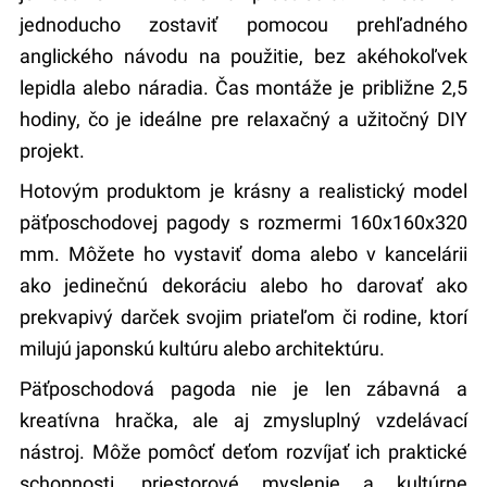
jednoducho zostaviť pomocou prehľadného
anglického návodu na použitie, bez akéhokoľvek
lepidla alebo náradia. Čas montáže je približne 2,5
hodiny, čo je ideálne pre relaxačný a užitočný DIY
projekt.
Hotovým produktom je krásny a realistický model
päťposchodovej pagody s rozmermi 160x160x320
mm. Môžete ho vystaviť doma alebo v kancelárii
ako jedinečnú dekoráciu alebo ho darovať ako
prekvapivý darček svojim priateľom či rodine, ktorí
milujú japonskú kultúru alebo architektúru.
Päťposchodová pagoda nie je len zábavná a
kreatívna hračka, ale aj zmysluplný vzdelávací
nástroj. Môže pomôcť deťom rozvíjať ich praktické
schopnosti, priestorové myslenie a kultúrne