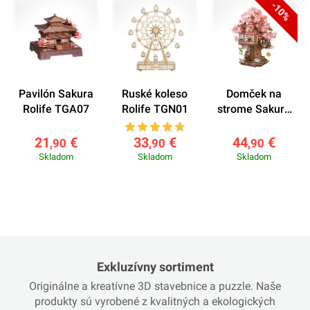
-10%
Pavilón Sakura
Ruské koleso
Domček na
Rolife TGA07
Rolife TGN01
strome Sakura
Rolife TGS04
21
€
33
€
44
€
,90
,90
,90
Skladom
Skladom
Skladom
Exkluzívny sortiment
Originálne a kreatívne 3D stavebnice a puzzle. Naše
produkty sú vyrobené z kvalitných a ekologických