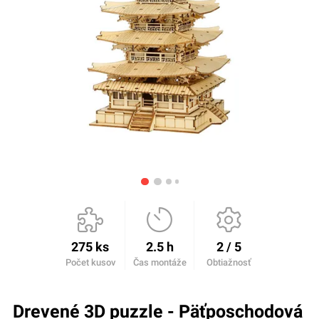
275 ks
2.5 h
2 / 5
Počet kusov
Čas montáže
Obtiažnosť
Drevené 3D puzzle - Päťposchodová