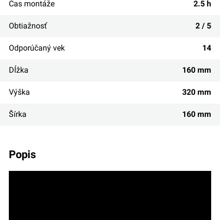
Čas montáže
2.5 h
Obtiažnosť
2 / 5
Odporúčaný vek
14
Dĺžka
160 mm
Výška
320 mm
Šírka
160 mm
popis