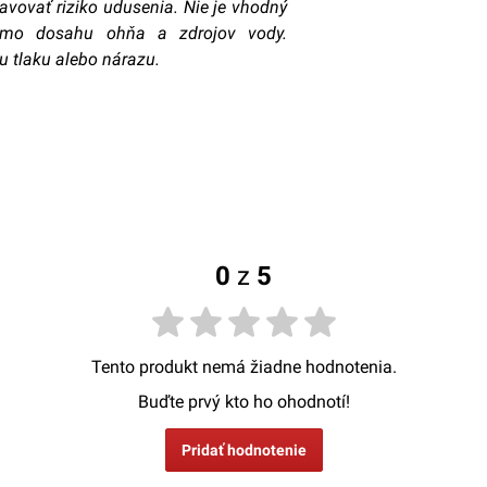
avovať riziko udusenia. Nie je vhodný
imo dosahu ohňa a zdrojov vody.
 tlaku alebo nárazu.
0
z
5
Tento produkt nemá žiadne hodnotenia.
Buďte prvý kto ho ohodnotí!
Pridať hodnotenie