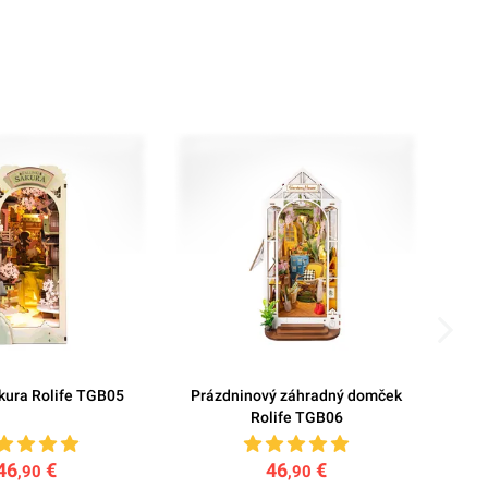
akura Rolife TGB05
Prázdninový záhradný domček
Po
Rolife TGB06
46
€
46
€
,90
,90