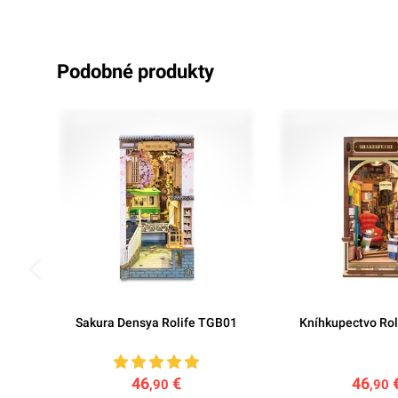
podobné produkty
Sakura Densya Rolife TGB01
Kníhkupectvo Ro
46
€
46
,90
,90