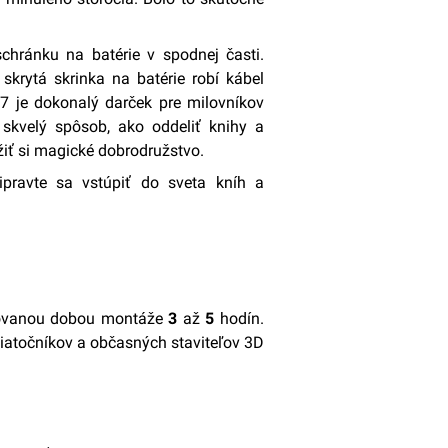
hránku na batérie v spodnej časti.
skrytá skrinka na batérie robí kábel
7 je dokonalý darček pre milovníkov
skvelý spôsob, ako oddeliť knihy a
užiť si magické dobrodružstvo.
pravte sa vstúpiť do sveta kníh a
ovanou dobou montáže
3
až
5
hodín.
ačiatočníkov a občasných staviteľov 3D