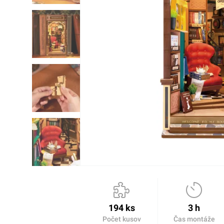
194 ks
3 h
Počet kusov
Čas montáže