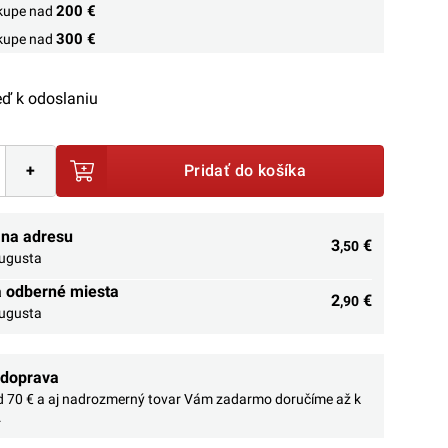
200 €
ákupe nad
300 €
ákupe nad
ď k odoslaniu
+
Pridať do košíka
 na adresu
3
€
,50
augusta
a odberné miesta
2
€
,90
augusta
 doprava
 70 € a aj nadrozmerný tovar Vám zadarmo doručíme až k
.