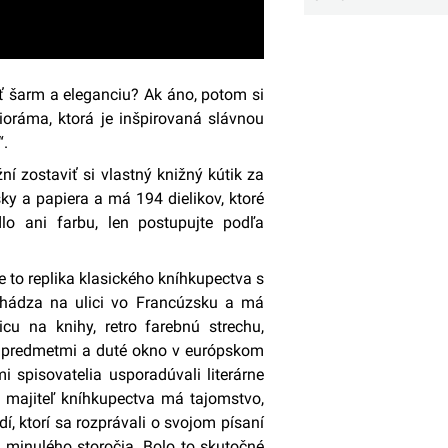
ť šarm a eleganciu? Ak áno, potom si
ioráma, ktorá je inšpirovaná slávnou
.
í zostaviť si vlastný knižný kútik za
sky a papiera a má 194 dielikov, ktoré
dlo ani farbu, len postupujte podľa
e to replika klasického kníhkupectva s
chádza na ulici vo Francúzsku a má
cu na knihy, retro farebnú strechu,
mi predmetmi a duté okno v európskom
 spisovatelia usporadúvali literárne
 že majiteľ kníhkupectva má tajomstvo,
í, ktorí sa rozprávali o svojom písaní
z minulého storočia. Bolo to skutočné