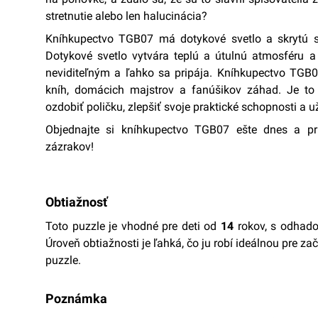
stretnutie alebo len halucinácia?
Kníhkupectvo TGB07 má dotykové svetlo a skrytú sc
Dotykové svetlo vytvára teplú a útulnú atmosféru a 
neviditeľným a ľahko sa pripája. Kníhkupectvo TGB0
kníh, domácich majstrov a fanúšikov záhad. Je to 
ozdobiť poličku, zlepšiť svoje praktické schopnosti a 
Objednajte si kníhkupectvo TGB07 ešte dnes a pri
zázrakov!
Obtiažnosť
Toto puzzle je vhodné pre deti od
14
rokov, s odhad
Úroveň obtiažnosti je ľahká, čo ju robí ideálnou pre z
puzzle.
Poznámka