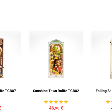
life TGB07
Sunshine Town Rolife TGB02
Falling S
€
46
€
,90