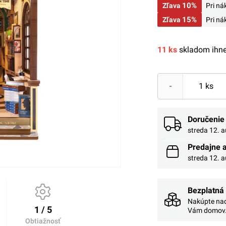
10%
Zľava
Pri n
15%
Zľava
Pri n
11 ks
skladom ihne
-
Doručenie
streda 12. 
Predajne 
streda 12. 
Bezplatná
Nakúpte nad
1 / 5
Vám domov
Obtiažnosť