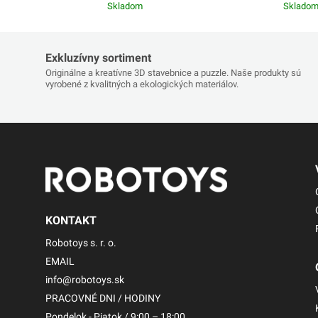
Skladom
Sklado
Exkluzívny sortiment
Originálne a kreatívne 3D stavebnice a puzzle. Naše produkty sú
vyrobené z kvalitných a ekologických materiálov.
KONTAKT
Robotoys s. r. o.
EMAIL
info@robotoys.sk
PRACOVNÉ DNI / HODINY
Pondelok - Piatok / 9:00 – 18:00