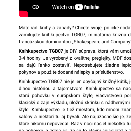
Máte radi knihy a záhady? Chcete svojej poličke doda
zamilujete kníhkupectvo TGB07, miniatúrna knižná d
francúzskou dominantou „Shakespeare and Company“
Kníhkupectvo TGB07
je DIY súprava, ktorá vám umožn
3-4 hodiny. Je vyrobený z kvalitnej preglejky, MDF do
sa dajú ľahko zostaviť. Nepotrebujete žiadne lepi
pokynov a použite dodané nálepky a príslušenstvo.
Kníhkupectvo TGB07 nie je len obyčajný knižný kútik, j
dlhou históriou a tajomstvom. Kníhkupectvo sa na
starú pohovku v európskom štýle, viacvrstvovú poli
klasický dizajn výkladu, úložnú skrinku s nádherný
štýle. Kníhkupectvo je tiež miestom, kde mnohí známi
salóny a niektorí tu aj bývali. Ale najúžasnejšie je,
ktoré nikomu nepovedal. Raz v noci našiel niekoľko ľud
na pohovke, a zdalo sa, že sú to slávni spisovatelia 