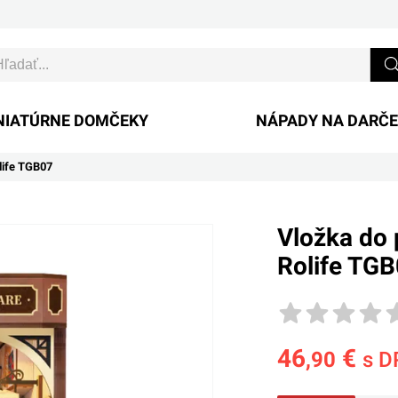
NIATÚRNE DOMČEKY
NÁPADY NA DARČ
life TGB07
Vložka do 
Rolife TG
46
€
,90
s D