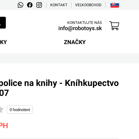
KONTAKT
VEĽKOOBCHOD
KONTAKTUJTE NÁS
info@robotoys.sk
EKY
ZNAČKY
police na knihy - Kníhkupectvo
B07
PH