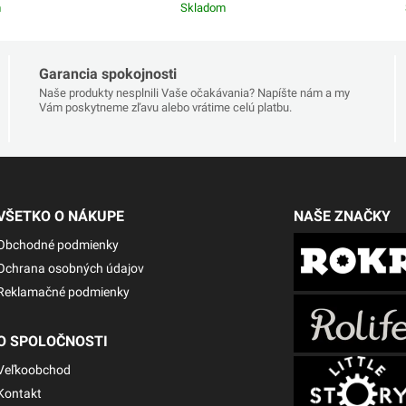
m
Skladom
Garancia spokojnosti
Naše produkty nesplnili Vaše očakávania? Napíšte nám a my
Vám poskytneme zľavu alebo vrátime celú platbu.
VŠETKO O NÁKUPE
NAŠE ZNAČKY
Obchodné podmienky
Ochrana osobných údajov
Reklamačné podmienky
O SPOLOČNOSTI
Veľkoobchod
Kontakt