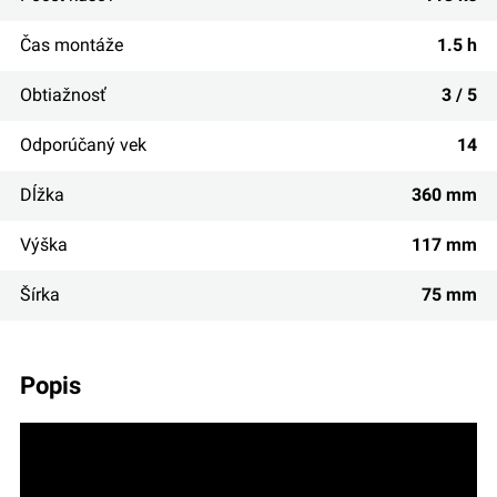
Čas montáže
1.5 h
Obtiažnosť
3 / 5
Odporúčaný vek
14
Dĺžka
360 mm
Výška
117 mm
Šírka
75 mm
popis