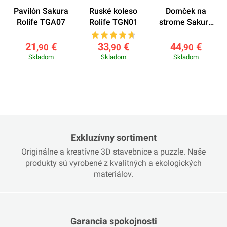
Pavilón Sakura
Ruské koleso
Domček na
Rolife TGA07
Rolife TGN01
strome Sakura
Rolife TGS04
21
€
33
€
44
€
,90
,90
,90
Skladom
Skladom
Skladom
Exkluzívny sortiment
Originálne a kreatívne 3D stavebnice a puzzle. Naše
produkty sú vyrobené z kvalitných a ekologických
materiálov.
Garancia spokojnosti