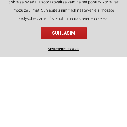
dobre sa ovládal a zobrazovali sa vám najmä ponuky, ktoré vás
JAZYKY
môžu zaujímať. Súhlasíte s nimi? Ich nastavenie si môžete
kedykoľvek zmeniť kliknutím na nastavenie cookies.
SÚHLASÍM
Drevené 3D puzzle - Model Tower Bridge s LED osvetlením Rolife TG412
Nastavenie cookies
18
€
,90