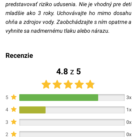
predstavovať riziko udusenia. Nie je vhodný pre deti
mladšie ako 3 roky. Uchovávajte ho mimo dosahu
ohňa a zdrojov vody. Zaobchádzajte s ním opatrne a
vyhnite sa nadmernému tlaku alebo nárazu.
recenzie
4.8
z
5
5
3x
4
1x
3
0x
2
0x