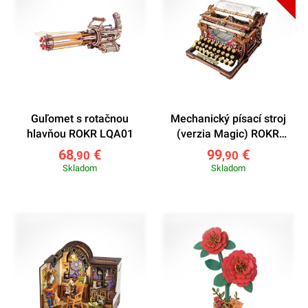
Guľomet s rotačnou
Mechanický písací stroj
hlavňou ROKR LQA01
(verzia Magic) ROKR
LK703C
68
€
99
€
,90
,90
Skladom
Skladom