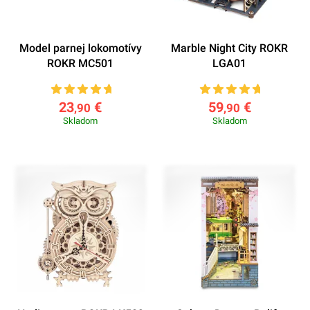
Model parnej lokomotívy
Marble Night City ROKR
ROKR MC501
LGA01
23
€
59
€
,90
,90
Skladom
Skladom