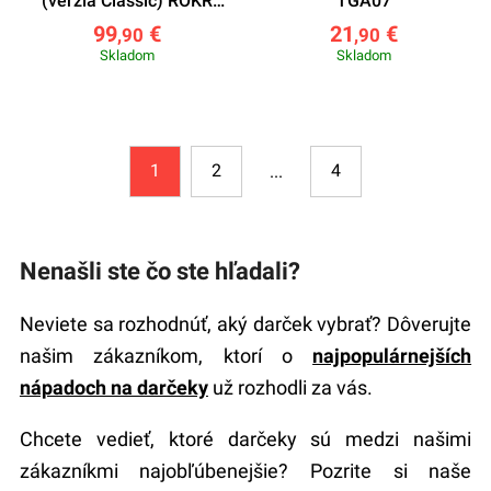
(verzia Classic) ROKR
TGA07
LK703B
99
€
21
€
,90
,90
Skladom
Skladom
1
2
4
...
Nenašli ste čo ste hľadali?
Neviete sa rozhodnúť, aký darček vybrať? Dôverujte
našim zákazníkom, ktorí o
najpopulárnejších
nápadoch na darčeky
už rozhodli za vás.
Chcete vedieť, ktoré darčeky sú medzi našimi
zákazníkmi najobľúbenejšie? Pozrite si naše