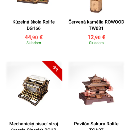
Kúzelná škola Rolife
Červená kamélia ROWOOD
DG166
TW031
44
€
12
€
,90
,90
Skladom
Skladom
-9%
Mechanický písací stroj
Pavilón Sakura Rolife