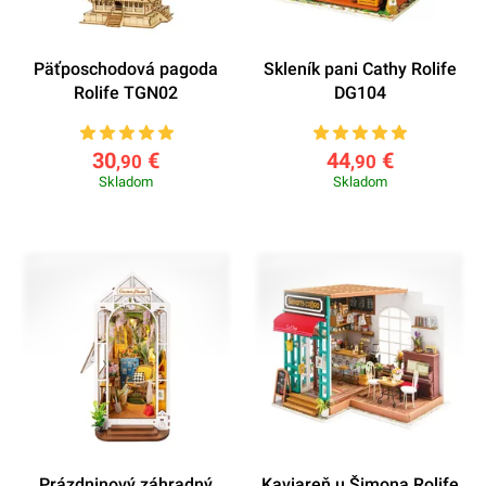
Päťposchodová pagoda
Skleník pani Cathy Rolife
Rolife TGN02
DG104
30
€
44
€
,90
,90
Skladom
Skladom
Prázdninový záhradný
Kaviareň u Šimona Rolife