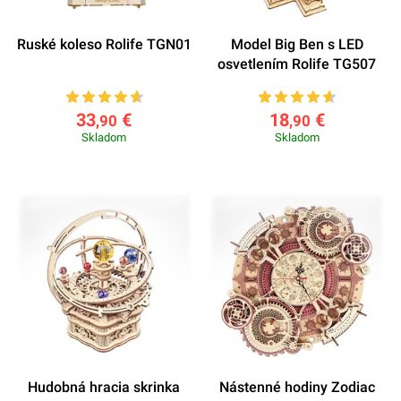
Ruské koleso Rolife TGN01
Model Big Ben s LED
osvetlením Rolife TG507
33
€
18
€
,90
,90
Skladom
Skladom
Hudobná hracia skrinka
Nástenné hodiny Zodiac