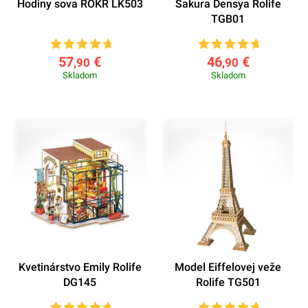
Hodiny sova ROKR LK503
Sakura Densya Rolife
TGB01
57
€
46
€
,90
,90
Skladom
Skladom
Kvetinárstvo Emily Rolife
Model Eiffelovej veže
DG145
Rolife TG501