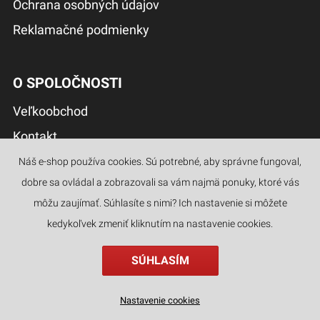
Ochrana osobných údajov
Reklamačné podmienky
O SPOLOČNOSTI
Veľkoobchod
Kontakt
O nás
Náš e-shop používa cookies. Sú potrebné, aby správne fungoval,
dobre sa ovládal a zobrazovali sa vám najmä ponuky, ktoré vás
môžu zaujímať. Súhlasíte s nimi? Ich nastavenie si môžete
NAJČASTEJŠIE OTÁZKY
kedykoľvek zmeniť kliknutím na nastavenie cookies.
Vrátenie tovaru & vrátenie peňazí
SÚHLASÍM
Objednávka
Reklamácia
Nastavenie cookies
najlepšie hodnotené
kategórie
hľadať
filter
Doručenie objednávky