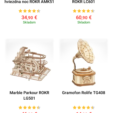
hviezdna noc ROKR AMK51
ROKR LC601
34
€
60
€
,90
,90
Skladom
Skladom
Marble Parkour ROKR
Gramofon Rolife TG408
LG501