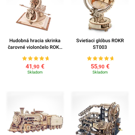
Hudobná hracia skrinka
Svietiaci glóbus ROKR
čarovné violončelo ROKR
ST003
AMK63
41
€
55
€
,90
,90
Skladom
Skladom