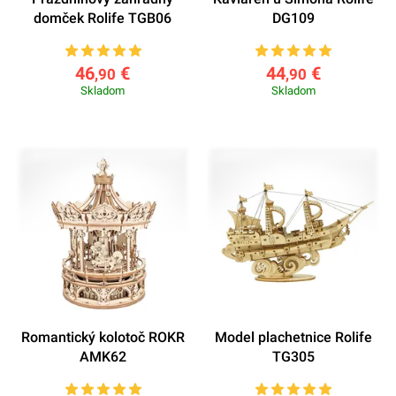
domček Rolife TGB06
DG109
46
€
44
€
,90
,90
Skladom
Skladom
Romantický kolotoč ROKR
Model plachetnice Rolife
AMK62
TG305