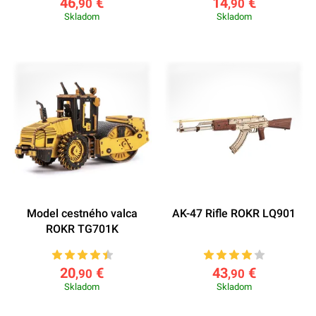
46
€
14
€
,90
,90
Skladom
Skladom
Model cestného valca
AK-47 Rifle ROKR LQ901
ROKR TG701K
20
€
43
€
,90
,90
Skladom
Skladom