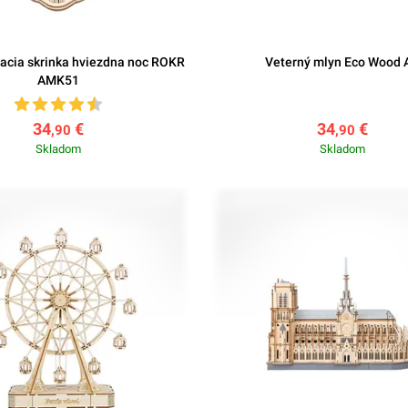
acia skrinka hviezdna noc ROKR
Veterný mlyn Eco Wood A
AMK51
34
€
34
€
,90
,90
Skladom
Skladom