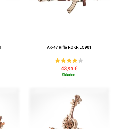
1
AK-47 Rifle ROKR LQ901
43
€
,90
Skladom