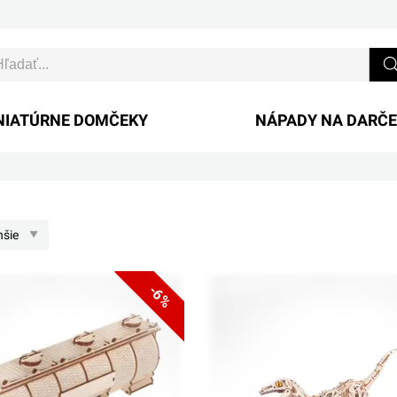
NIATÚRNE DOMČEKY
NÁPADY NA DARČ
hšie
-6%