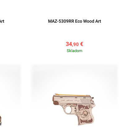
rt
MAZ-5309RR Eco Wood Art
34
€
,90
Skladom