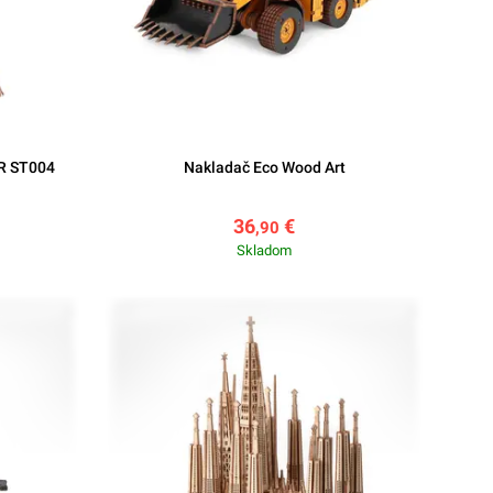
R ST004
Nakladač Eco Wood Art
36
€
,90
Skladom