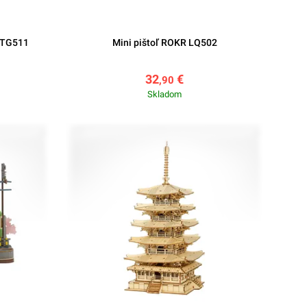
 TG511
Mini pištoľ ROKR LQ502
32
€
,90
Skladom