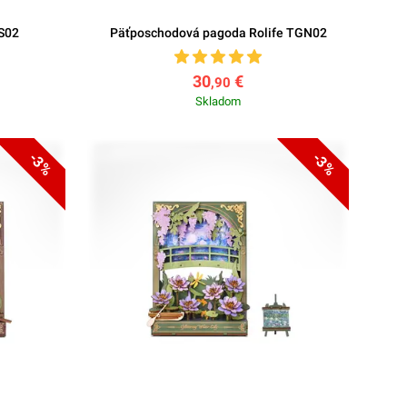
GS02
Päťposchodová pagoda Rolife TGN02
30
€
,90
Skladom
-3%
-3%