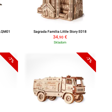
 LQM01
Sagrada Familia Little Story E018
34
€
,90
Skladom
-7%
-7%