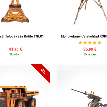
a Eiffelová veža Rolife TGL01
Monokulárny ďalekohľad ROK
41
€
36
€
,90
,90
Skladom
Skladom
-3%