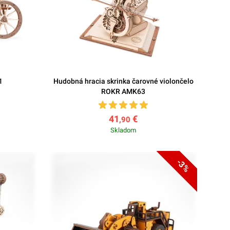
1
Hudobná hracia skrinka čarovné violončelo
ROKR AMK63
41
€
,90
Skladom
-3%