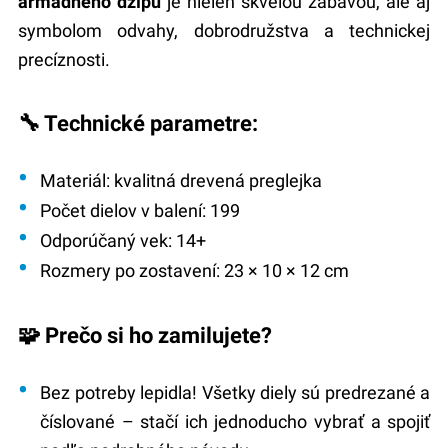
armádneho džípu
je nielen skvelou zábavou, ale aj
symbolom odvahy, dobrodružstva a technickej
precíznosti.
🔧 Technické parametre:
Materiál
: kvalitná drevená preglejka
Počet dielov v balení
: 199
Odporúčaný vek
: 14+
Rozmery po zostavení
: 23 × 10 × 12 cm
🧩 Prečo si ho zamilujete?
Bez potreby lepidla!
Všetky diely sú predrezané a
číslované – stačí ich jednoducho vybrať a spojiť