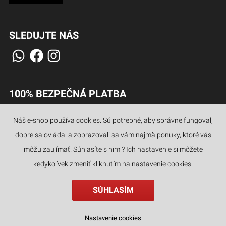
SLEDUJTE NÁS
100% BEZPEČNÁ PLATBA
Náš e-shop používa cookies. Sú potrebné, aby správne fungoval,
dobre sa ovládal a zobrazovali sa vám najmä ponuky, ktoré vás
JAZYKY
môžu zaujímať. Súhlasíte s nimi? Ich nastavenie si môžete
kedykoľvek zmeniť kliknutím na nastavenie cookies.
SÚHLASÍM
Drevené 3D puzzle - Armádny džíp Little Story E014
Nastavenie cookies
18
€
,90