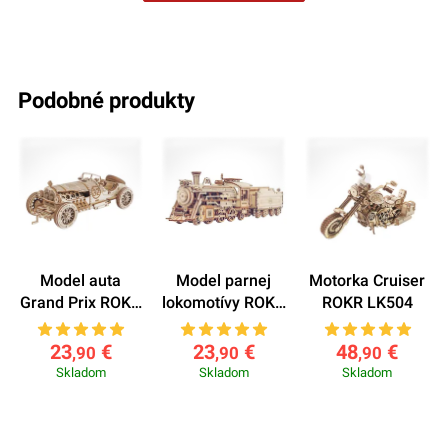
podobné produkty
Model auta
Model parnej
Motorka Cruiser
Grand Prix ROKR
lokomotívy ROKR
ROKR LK504
MC401
MC501
23
€
23
€
48
€
,90
,90
,90
Skladom
Skladom
Skladom