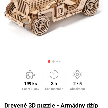
199 ks
3 h
2 / 5
Počet kusov
Čas montáže
Obtiažnosť
Drevené 3D puzzle - Armádny džíp