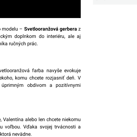
ho modelu –
Svetlooranžová gerbera
z
ickým doplnkom do interiéru, ale aj
níka ručných prác.
vetlooranžová farba navyše evokuje
iekoho, komu chcete rozjasniť deň. V
s úprimným obdivom a pozitívnymi
e, Valentína alebo len chcete niekomu
u voľbou. Vďaka svojej trvácnosti a
 ktorá nevädne.