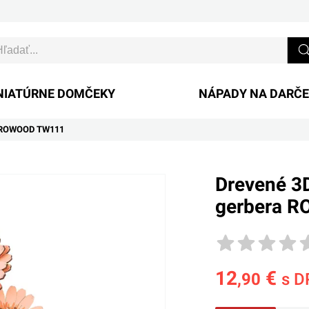
NIATÚRNE DOMČEKY
NÁPADY NA DARČ
a ROWOOD TW111
Drevené 3D
gerbera 
12
€
,90
s D