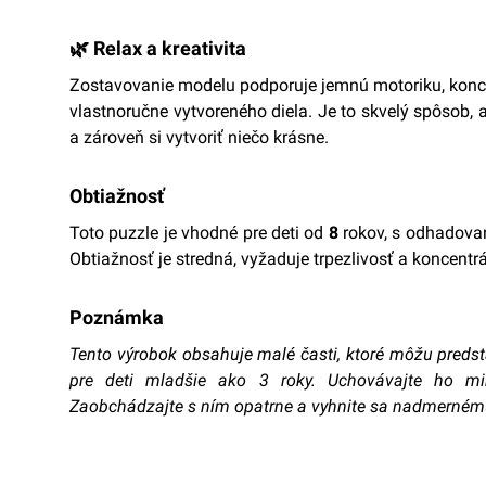
🌿 Relax a kreativita
Zostavovanie modelu podporuje jemnú motoriku, koncen
vlastnoručne vytvoreného diela. Je to skvelý spôsob, 
a zároveň si vytvoriť niečo krásne.
Obtiažnosť
Toto puzzle je vhodné pre deti od
8
rokov, s odhadov
Obtiažnosť je stredná, vyžaduje trpezlivosť a koncentrá
Poznámka
Tento výrobok obsahuje malé časti, ktoré môžu predst
pre deti mladšie ako 3 roky. Uchovávajte ho m
Zaobchádzajte s ním opatrne a vyhnite sa nadmernému