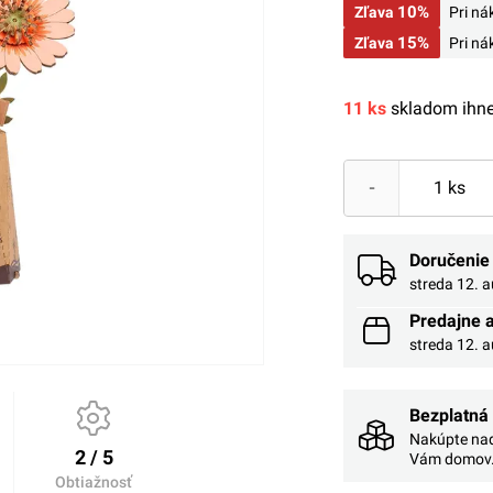
10%
Zľava
Pri n
15%
Zľava
Pri n
11 ks
skladom ihne
-
Doručenie
streda 12. 
Predajne 
streda 12. 
Bezplatná
Nakúpte nad
2 / 5
Vám domov
Obtiažnosť