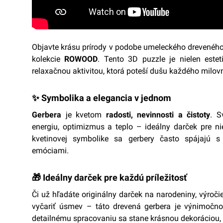
Objavte krásu prírody v podobe umeleckého drevené
kolekcie
ROWOOD
. Tento 3D puzzle je nielen estet
relaxačnou aktivitou, ktorá poteší dušu každého milov
✨ Symbolika a elegancia v jednom
Gerbera
je kvetom
radosti, nevinnosti a čistoty
. S
energiu, optimizmus a teplo – ideálny darček pre n
kvetinovej symbolike sa gerbery často spájajú 
emóciami.
🎁 Ideálny darček pre každú príležitosť
Či už hľadáte originálny darček na narodeniny, výroči
vyčariť úsmev – táto drevená gerbera je výnimočno
detailnému spracovaniu sa stane krásnou dekoráciou,