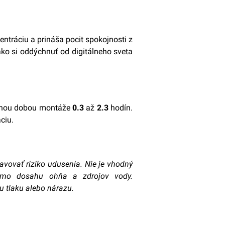
tráciu a prináša pocit spokojnosti z
ako si oddýchnuť od digitálneho sveta
anou dobou montáže
0.3
až
2.3
hodín.
ciu.
avovať riziko udusenia. Nie je vhodný
imo dosahu ohňa a zdrojov vody.
 tlaku alebo nárazu.