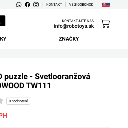
KONTAKT
VEĽKOOBCHOD
KONTAKTUJTE NÁS
info@robotoys.sk
EKY
ZNAČKY
 puzzle - Svetlooranžová
ROWOOD TW111
PH