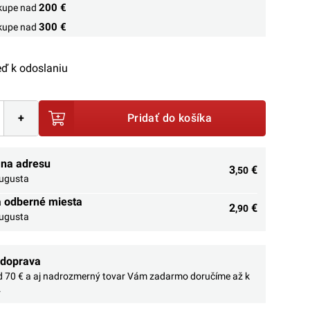
200 €
ákupe nad
300 €
ákupe nad
ď k odoslaniu
+
Pridať do košíka
 na adresu
3
€
,50
augusta
a odberné miesta
2
€
,90
augusta
 doprava
 70 € a aj nadrozmerný tovar Vám zadarmo doručíme až k
.