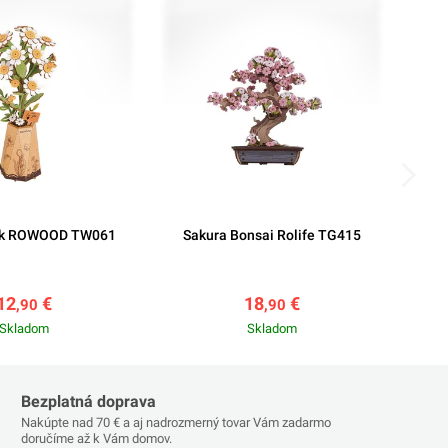
k ROWOOD TW061
Sakura Bonsai Rolife TG415
O
12
€
18
€
,90
,90
Skladom
Skladom
Bezplatná doprava
Nakúpte nad 70 € a aj nadrozmerný tovar Vám zadarmo
doručíme až k Vám domov.