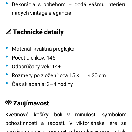
Dekorácia s príbehom
– dodá vášmu interiéru
nádych vintage elegancie
📐 Technické detaily
Materiál:
kvalitná preglejka
Počet dielikov:
145
Odporúčaný vek:
14+
Rozmery po zložení:
cca 15 × 11 × 30 cm
Čas skladania:
3–4 hodiny
🌺 Zaujímavosť
Kvetinové košíky boli v minulosti symbolom
pohostinnosti a radosti. V viktoriánskej ére sa
používali na vyjadrenie citov bez slov – presne tak,