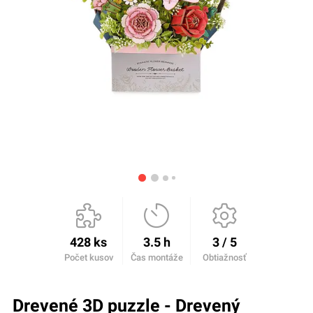
428 ks
3.5 h
3 / 5
Počet kusov
Čas montáže
Obtiažnosť
Drevené 3D puzzle - Drevený