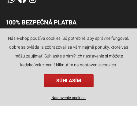
100% BEZPEČNÁ PLATBA
Náš e-shop používa cookies. Sú potrebné, aby správne fungoval,
dobre sa ovládal a zobrazovali sa vám najmä ponuky, ktoré vás
JAZYKY
môžu zaujímať. Súhlasíte s nimi? Ich nastavenie si môžete
kedykoľvek zmeniť kliknutím na nastavenie cookies.
SÚHLASÍM
Drevené 3D puzzle - Drevený kvetinový košík ROWOOD TW03H
Nastavenie cookies
49
€
,90