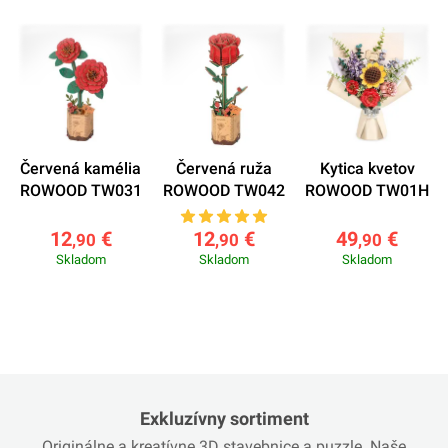
Červená kamélia
Červená ruža
Kytica kvetov
ROWOOD TW031
ROWOOD TW042
ROWOOD TW01H
12
€
12
€
49
€
,90
,90
,90
Skladom
Skladom
Skladom
Exkluzívny sortiment
Originálne a kreatívne 3D stavebnice a puzzle. Naše