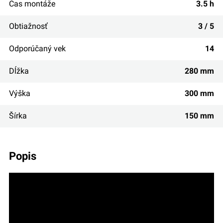
Čas montáže
3.5 h
Obtiažnosť
3 / 5
Odporúčaný vek
14
Dĺžka
280 mm
Výška
300 mm
Šírka
150 mm
popis