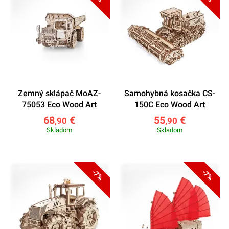
Zemný sklápač MoAZ-
Samohybná kosačka CS-
75053 Eco Wood Art
150C Eco Wood Art
68
€
55
€
,90
,90
Skladom
Skladom
-7%
-7%