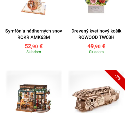
Symfónia nádherných snov
Drevený kvetinový košík
ROKR AMK63M
ROWOOD TW03H
52
€
49
€
,90
,90
Skladom
Skladom
-7%