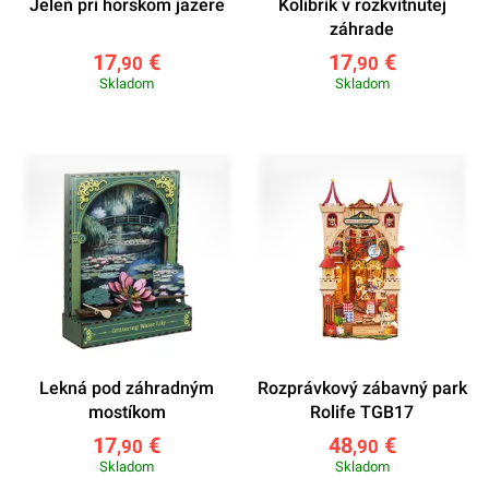
Jeleň pri horskom jazere
Kolibrík v rozkvitnutej
záhrade
17
€
17
€
,90
,90
Skladom
Skladom
Lekná pod záhradným
Rozprávkový zábavný park
mostíkom
Rolife TGB17
17
€
48
€
,90
,90
Skladom
Skladom