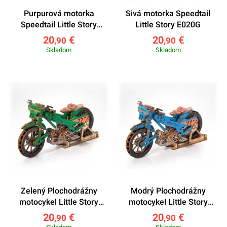
Purpurová motorka
Sivá motorka Speedtail
Speedtail Little Story
Little Story E020G
E020P
20
€
20
€
,90
,90
Skladom
Skladom
Zelený Plochodrážny
Modrý Plochodrážny
motocykel Little Story
motocykel Little Story
E019G
E019B
20
€
20
€
,90
,90