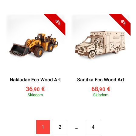
-3%
-8%
Nakladač Eco Wood Art
Sanitka Eco Wood Art
36
€
68
€
,90
,90
Skladom
Skladom
1
2
4
...