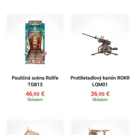
Pouličná scéna Rolife
Protilietadlový kanón ROKR
TGB13
LQM01
46
€
36
€
,90
,90
Skladom
Skladom