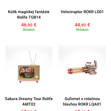
Kútik magickej fantázie
Velociraptor ROKR LD01
Rolife TGB14
46
€
44
€
,90
,90
Skladom
Skladom
Sakura Dreamy Tour Rolife
Guľomet s rotačnou
AMT02
hlavňou ROKR LQA01