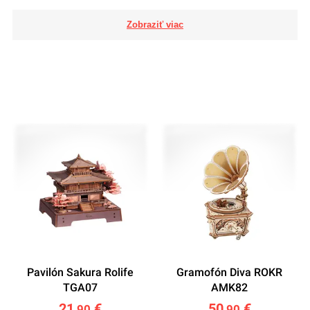
Pavilón Sakura Rolife
Gramofón Diva ROKR
TGA07
AMK82
21
€
50
€
,90
,90