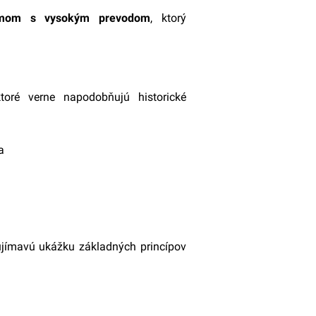
zmom s vysokým prevodom
, ktorý
toré verne napodobňujú historické
a
aujímavú ukážku základných princípov