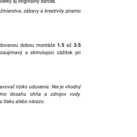
bierky aj originálny darček.
inierstva, zábavy a kreativity
priamo
adovanou dobou montáže
1.5
až
3.5
zaujímavý a stimulujúci zážitok pri
avovať riziko udusenia. Nie je vhodný
imo dosahu ohňa a zdrojov vody.
 tlaku alebo nárazu.