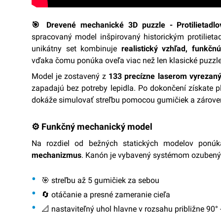
🎯 Drevené mechanické 3D puzzle - Protilietad
spracovaný model inšpirovaný historickým protilie
unikátny set kombinuje
realistický vzhľad, funkč
vďaka čomu ponúka oveľa viac než len klasické puzzle
Model je zostavený z
133 precízne laserom vyrezaný
zapadajú bez potreby lepidla. Po dokončení získate 
dokáže simulovať streľbu pomocou gumičiek a zároveň
⚙️ Funkčný mechanický model
Na rozdiel od bežných statických modelov po
mechanizmus
. Kanón je vybavený systémom ozubenýc
🎯
streľbu až 5 gumičiek za sebou
🔄
otáčanie a presné zameranie cieľa
📐
nastaviteľný uhol hlavne
v rozsahu približne 90° 