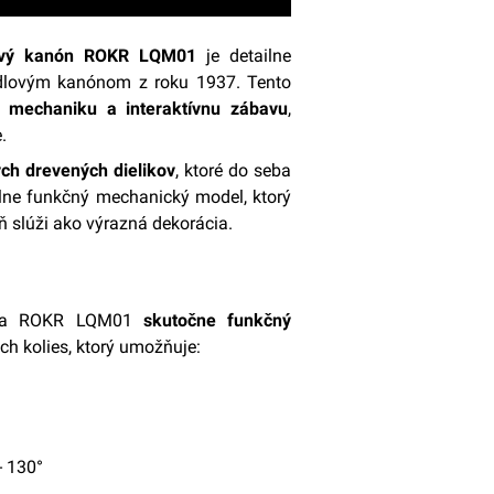
lový kanón ROKR LQM01
je detailne
tadlovým kanónom z roku 1937. Tento
nú mechaniku a interaktívnu zábavu
,
.
ch drevených dielikov
, ktoré do seba
plne funkčný mechanický model, ktorý
 slúži ako výrazná dekorácia.
núka ROKR LQM01
skutočne funkčný
h kolies, ktorý umožňuje:
- 130°