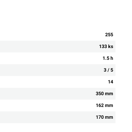
255
133 ks
1.5 h
3 / 5
14
350 mm
162 mm
170 mm