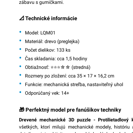
zábavu s gumičkami.
📐 Technické informácie
Model:
LQM01
Materiál:
drevo (preglejka)
Počet dielikov:
133 ks
Čas skladania:
cca 1,5 hodiny
Obtiažnosť:
⭐⭐⭐☆☆ (stredná)
Rozmery po zložení:
cca 35 × 17 × 16,2 cm
Funkcie:
mechanická streľba, nastaviteľný uhol
Odporúčaný vek:
14+
🎁 Perfektný model pre fanúšikov techniky
Drevené mechanické 3D puzzle - Protilietadlov
všetkých, ktorí milujú mechanické modely, históriu 