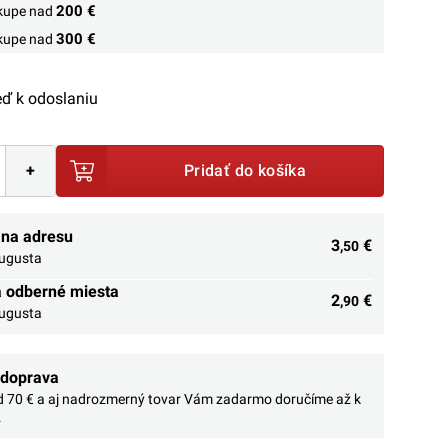
200 €
ákupe nad
300 €
ákupe nad
ď k odoslaniu
+
Pridať do košíka
 na adresu
3
€
,50
augusta
a odberné miesta
2
€
,90
augusta
 doprava
 70 € a aj nadrozmerný tovar Vám zadarmo doručíme až k
.