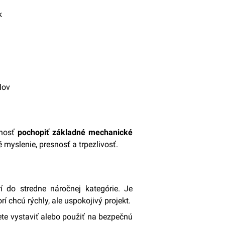
k
lov
žnosť
pochopiť základné mechanické
 myslenie, presnosť a trpezlivosť.
í do stredne náročnej kategórie. Je
í chcú rýchly, ale uspokojivý projekt.
ete vystaviť alebo použiť na bezpečnú