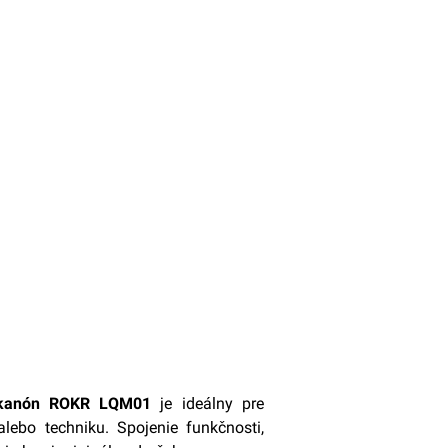
ý kanón ROKR LQM01
je ideálny pre
alebo techniku. Spojenie funkčnosti,