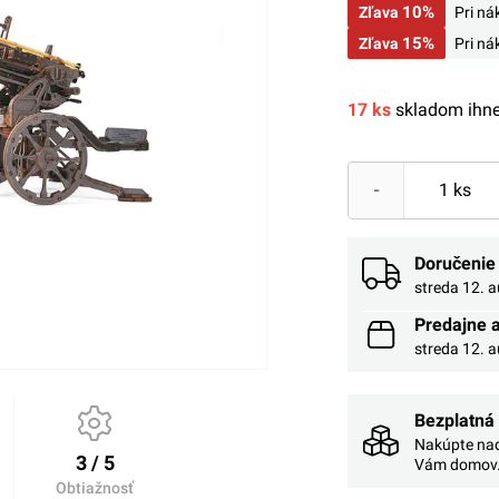
10%
Zľava
Pri n
15%
Zľava
Pri n
17 ks
skladom ihne
-
Doručenie
streda 12. 
Predajne 
streda 12. 
Bezplatná
Nakúpte nad
3 / 5
Vám domov
Obtiažnosť