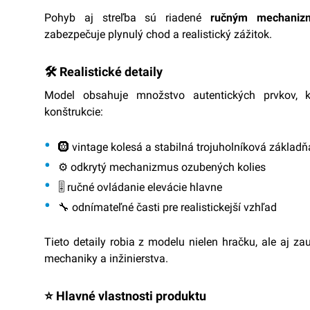
Pohyb aj streľba sú riadené
ručným mechani
zabezpečuje plynulý chod a realistický zážitok.
🛠️ Realistické detaily
Model obsahuje množstvo autentických prvkov, k
konštrukcie:
🛞 vintage kolesá a stabilná trojuholníková základň
⚙️ odkrytý mechanizmus ozubených kolies
🎚️ ručné ovládanie elevácie hlavne
🔧 odnímateľné časti pre realistickejší vzhľad
Tieto detaily robia z modelu nielen hračku, ale aj z
mechaniky a inžinierstva.
⭐ Hlavné vlastnosti produktu