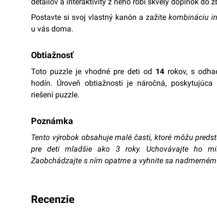
detailov a interaktivity z neho robí skvelý doplnok do z
Postavte si svoj vlastný kanón a zažite
kombináciu inž
u vás doma.
Obtiažnosť
Toto puzzle je vhodné pre deti od
14
rokov, s odh
hodín. Úroveň obtiažnosti je náročná, poskytujúca 
riešení puzzle.
Poznámka
Tento výrobok obsahuje malé časti, ktoré môžu predst
pre deti mladšie ako 3 roky. Uchovávajte ho m
Zaobchádzajte s ním opatrne a vyhnite sa nadmernému
recenzie