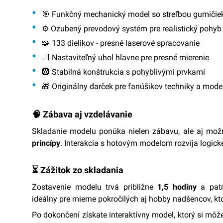
🎯
Funkčný mechanický model
so streľbou gumičie
⚙️
Ozubený prevodový systém
pre realistický pohyb
🧩
133 dielikov
- presné laserové spracovanie
📐
Nastaviteľný uhol hlavne
pre presné mierenie
🛞
Stabilná konštrukcia
s pohyblivými prvkami
🎁
Originálny darček
pre fanúšikov techniky a mode
🧠 Zábava aj vzdelávanie
Skladanie modelu ponúka nielen zábavu, ale aj mo
princípy
. Interakcia s hotovým modelom rozvíja logické
⏳ Zážitok zo skladania
Zostavenie modelu trvá približne
1,5 hodiny
a patr
ideálny pre mierne pokročilých aj hobby nadšencov, ktor
Po dokončení získate interaktívny model, ktorý si môž