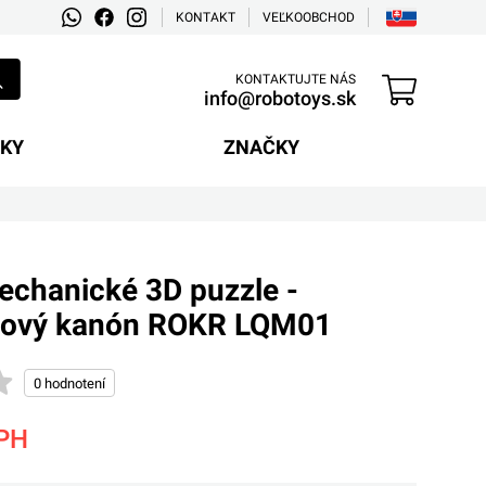
KONTAKT
VEĽKOOBCHOD
KONTAKTUJTE NÁS
info@robotoys.sk
EKY
ZNAČKY
echanické 3D puzzle -
adlový kanón ROKR LQM01
PH