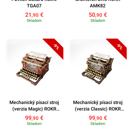
TGA07
AMK82
21
€
50
€
,90
,90
Skladom
Skladom
-9%
-9%
Mechanický písací stroj
Mechanický písací stroj
(verzia Magic) ROKR
(verzia Classic) ROKR
LK703C
LK703B
99
€
99
€
,90
,90
Skladom
Skladom