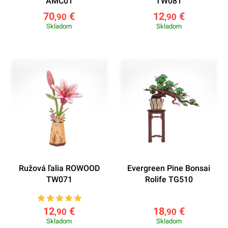
AMC01
TW081
70
€
12
€
,90
,90
Skladom
Skladom
Ružová ľalia ROWOOD
Evergreen Pine Bonsai
TW071
Rolife TG510
12
€
18
€
,90
,90
Skladom
Skladom