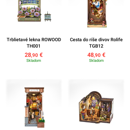
Trblietavé lekna ROWOOD
Cesta do ríše divov Rolife
TH001
TGB12
28
€
48
€
,90
,90
Skladom
Skladom