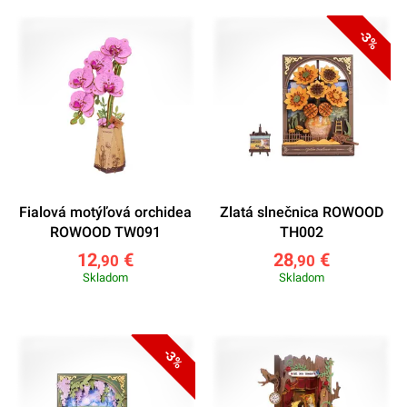
-3%
Fialová motýľová orchidea
Zlatá slnečnica ROWOOD
ROWOOD TW091
TH002
12
€
28
€
,90
,90
Skladom
Skladom
-3%