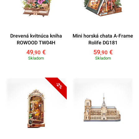
Drevená kvitnúca kniha
Mini horská chata A-Frame
ROWOOD TW04H
Rolife DG181
49
€
59
€
,90
,90
Skladom
Skladom
-2%