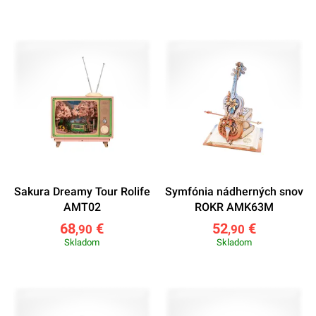
Sakura Dreamy Tour Rolife
Symfónia nádherných snov
AMT02
ROKR AMK63M
68
€
52
€
,90
,90
Skladom
Skladom