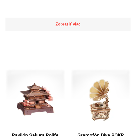
Pavilón Sakura Rolife
Gramofón Diva ROKR