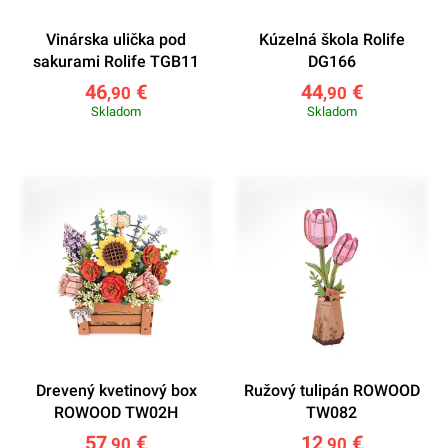
Vinárska ulička pod
Kúzelná škola Rolife
sakurami Rolife TGB11
DG166
46
€
44
€
,90
,90
Skladom
Skladom
Drevený kvetinový box
Ružový tulipán ROWOOD
ROWOOD TW02H
TW082
57
€
12
€
,90
,90