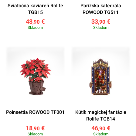
Sviatočná kaviareň Rolife
Parížska katedrála
TGB15
ROWOOD TG511
48
€
33
€
,90
,90
Skladom
Skladom
Poinsettia ROWOOD TF001
Kútik magickej fantázie
Rolife TGB14
18
€
46
€
,90
,90
Skladom
Skladom