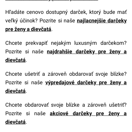
Hľadáte cenovo dostupný darček, ktorý bude mať
veľký účinok? Pozrite si naše
najlacnejšie darčeky
pre ženy a dievčatá
.
Chcete prekvapiť nejakým luxusným darčekom?
Pozrite si naše
najdrahšie darčeky pre ženy a
dievčatá
.
Chcete ušetriť a zároveň obdarovať svoje blízke?
Pozrite si naše
výpredajové darčeky pre ženy a
dievčatá
.
Chcete obdarovať svoje blízke a zároveň ušetriť?
Pozrite si naše
akciové darčeky pre ženy a
dievčatá
.