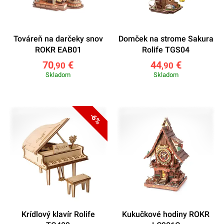
Továreň na darčeky snov
Domček na strome Sakura
ROKR EAB01
Rolife TGS04
70
€
44
€
,90
,90
Skladom
Skladom
-6%
Krídlový klavír Rolife
Kukučkové hodiny ROKR