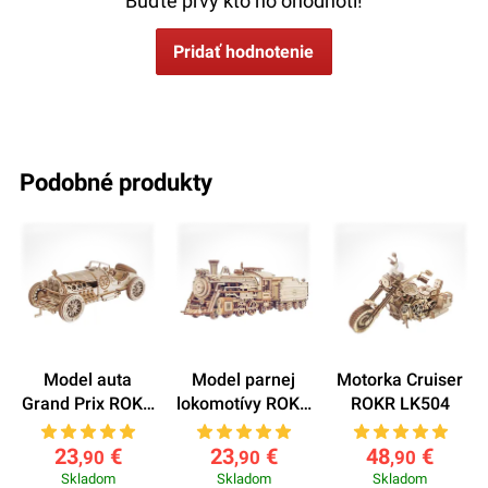
Buďte prvý kto ho ohodnotí!
Pridať hodnotenie
podobné produkty
Model auta
Model parnej
Motorka Cruiser
Grand Prix ROKR
lokomotívy ROKR
ROKR LK504
MC401
MC501
23
€
23
€
48
€
,90
,90
,90
Skladom
Skladom
Skladom