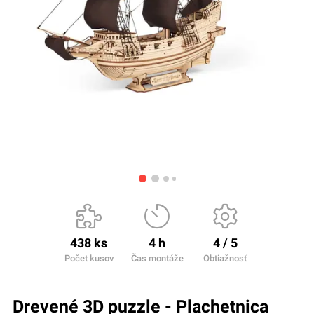
438 ks
4 h
4 / 5
Počet kusov
Čas montáže
Obtiažnosť
Drevené 3D puzzle - Plachetnica