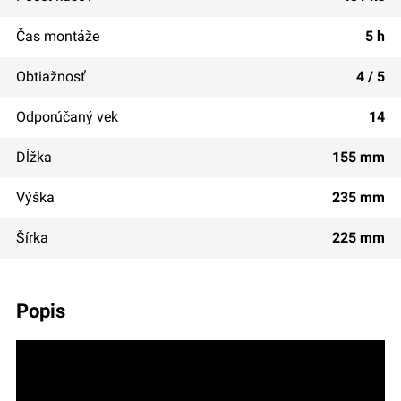
Čas montáže
5 h
Obtiažnosť
4 / 5
Odporúčaný vek
14
Dĺžka
155 mm
Výška
235 mm
Šírka
225 mm
popis