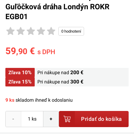
Guľôčková dráha Londýn ROKR
EGB01
59
€
,90
s DPH
10%
200 €
Zľava
Pri nákupe nad
15%
300 €
Zľava
Pri nákupe nad
9 ks
skladom ihneď k odoslaniu
Pridať do košíka
-
+