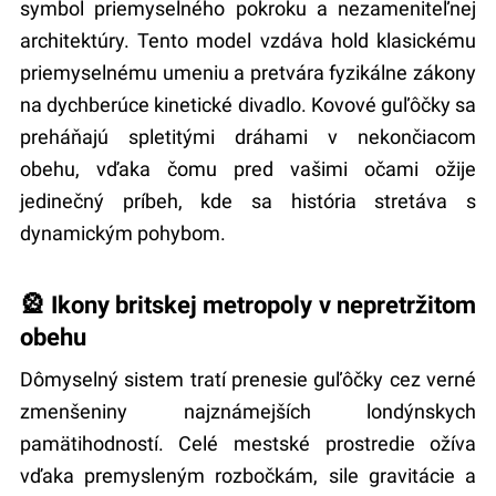
symbol priemyselného pokroku a nezameniteľnej
architektúry. Tento model vzdáva hold klasickému
priemyselnému umeniu a pretvára fyzikálne zákony
na dychberúce kinetické divadlo. Kovové guľôčky sa
preháňajú spletitými dráhami v nekončiacom
obehu, vďaka čomu pred vašimi očami ožije
jedinečný príbeh, kde sa história stretáva s
dynamickým pohybom.
🎡 Ikony britskej metropoly v nepretržitom
obehu
Dômyselný sistem tratí prenesie guľôčky cez verné
zmenšeniny najznámejších londýnskych
pamätihodností. Celé mestské prostredie ožíva
vďaka premysleným rozbočkám, sile gravitácie a