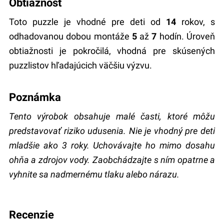
Obtiažnosť
Toto puzzle je vhodné pre deti od
14
rokov, s
odhadovanou dobou montáže
5
až
7
hodín. Úroveň
obtiažnosti je pokročilá, vhodná pre skúsených
puzzlistov hľadajúcich väčšiu výzvu.
Poznámka
Tento výrobok obsahuje malé časti, ktoré môžu
predstavovať riziko udusenia. Nie je vhodný pre deti
mladšie ako 3 roky. Uchovávajte ho mimo dosahu
ohňa a zdrojov vody. Zaobchádzajte s ním opatrne a
vyhnite sa nadmernému tlaku alebo nárazu.
recenzie