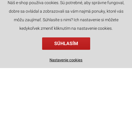
Náš e-shop používa cookies. Sú potrebné, aby správne fungoval,
dobre sa ovládal a zobrazovali sa vám najmä ponuky, ktoré vás
JAZYKY
môžu zaujímať. Súhlasíte s nimi? Ich nastavenie si môžete
kedykoľvek zmeniť kliknutím na nastavenie cookies.
SÚHLASÍM
Drevené mechanické 3D puzzle - Guľôčková dráha Londýn ROKR EGB01
Nastavenie cookies
59
€
,90