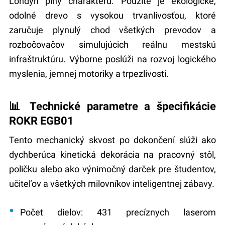
Londýn plný charakteru. Použité je ekologické,
odolné drevo s vysokou trvanlivosťou, ktoré
zaručuje plynulý chod všetkých prevodov a
rozbočovačov simulujúcich reálnu mestskú
infraštruktúru. Výborne poslúži na rozvoj logického
myslenia, jemnej motoriky a trpezlivosti.
📊 Technické parametre a špecifikácie
ROKR EGB01
Tento mechanický skvost po dokončení slúži ako
dychberúca kinetická dekorácia na pracovný stôl,
poličku alebo ako výnimočný darček pre študentov,
učiteľov a všetkých milovníkov inteligentnej zábavy.
Počet dielov:
431 precíznych laserom