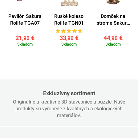
Pavilón Sakura
Ruské koleso
Domček na
Rolife TGA07
Rolife TGN01
strome Sakura
Rolife TGS04
21
€
33
€
44
€
,90
,90
,90
Skladom
Skladom
Skladom
Exkluzívny sortiment
Originálne a kreatívne 3D stavebnice a puzzle. Naše
produkty sú vyrobené z kvalitných a ekologických
materiálov.