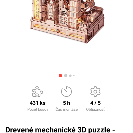
431 ks
5 h
4 / 5
Počet kusov
Čas montáže
Obtiažnosť
Drevené mechanické 3D puzzle -