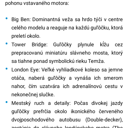
pohonu vstavaného motora:
Big Ben:
Dominantná veža sa hrdo týči v centre
celého modelu a reaguje na každú guľôčku, ktorá
preletí okolo.
Tower Bridge:
Guľôčky plynule kĺžu cez
prepracovanú miniatúru slávneho mosta, ktorý
sa tiahne ponad symbolickú rieku Temža.
London Eye:
Veľké vyhliadkové koleso sa jemne
otáča, naberá guľôčky a vynáša ich smerom
nahor, čím uzatvára ich adrenalínovú cestu v
nekonečnej slučke.
Mestský ruch a detaily:
Počas divokej jazdy
guľôčky prefrčia okolo ikonického červeného
dvojposchodového autobusu (Double-decker),
zostúpia do slávneho londýnskeho metra (The