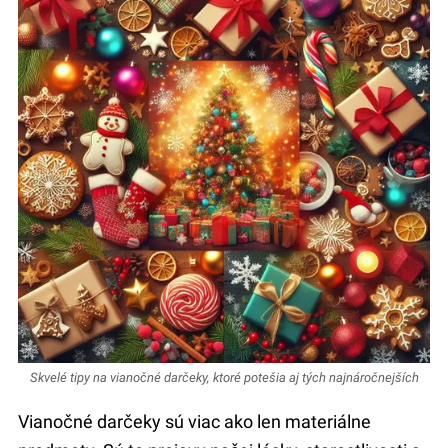
Skvelé tipy na vianočné darčeky, ktoré potešia aj tých najnáročnejších
Vianočné darčeky sú viac ako len materiálne