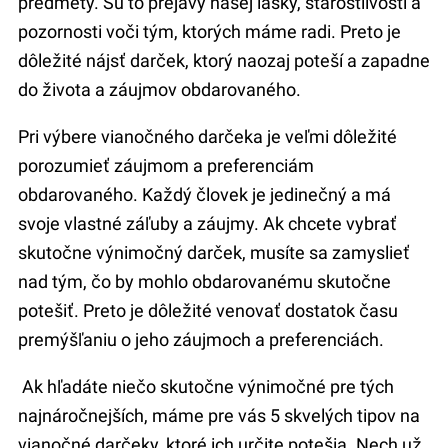
predmety. Sú to prejavy našej lásky, starostlivosti a
pozornosti voči tým, ktorých máme radi. Preto je
dôležité nájsť darček, ktorý naozaj poteší a zapadne
do života a záujmov obdarovaného.
Pri výbere vianočného darčeka je veľmi dôležité
porozumieť záujmom a preferenciám
obdarovaného. Každý človek je jedinečný a má
svoje vlastné záľuby a záujmy. Ak chcete vybrať
skutočne výnimočný darček, musíte sa zamyslieť
nad tým, čo by mohlo obdarovanému skutočne
potešiť. Preto je dôležité venovať dostatok času
premýšľaniu o jeho záujmoch a preferenciách.
Ak hľadáte niečo skutočne výnimočné pre tých
najnáročnejších, máme pre vás 5 skvelých tipov na
vianočné darčeky, ktoré ich určite potešia. Nech už