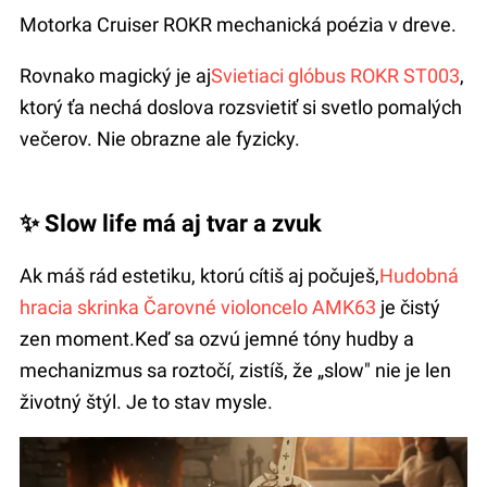
Motorka Cruiser ROKR mechanická poézia v dreve.
Rovnako magický je aj
Svietiaci glóbus ROKR ST003
,
ktorý ťa nechá doslova rozsvietiť si svetlo pomalých
večerov. Nie obrazne ale fyzicky.
✨ Slow life má aj tvar a zvuk
Ak máš rád estetiku, ktorú cítiš aj počuješ,
Hudobná
hracia skrinka Čarovné violoncelo AMK63
je čistý
zen moment.Keď sa ozvú jemné tóny hudby a
mechanizmus sa roztočí, zistíš, že „slow" nie je len
životný štýl. Je to stav mysle.