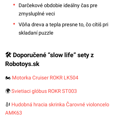
Darčekové obdobie ideálny čas pre
zmysluplné veci
Vôňa dreva a tepla presne to, čo cítiš pri
skladaní puzzle
🛠 Doporučené “slow life” sety z
Robotoys.sk
🏍
Motorka Cruiser ROKR LK504
🌍
Svietiaci glóbus ROKR ST003
🎻
Hudobná hracia skrinka Čarovné violoncelo
AMK63