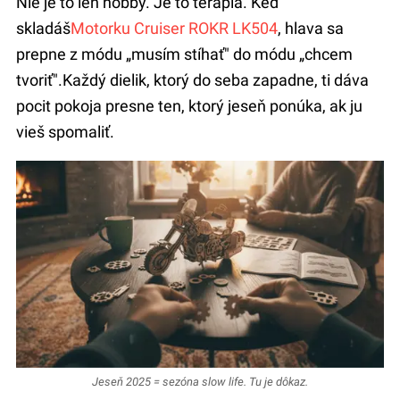
Nie je to len hobby. Je to terapia. Keď
skladáš
Motorku Cruiser ROKR LK504
, hlava sa
prepne z módu „musím stíhať" do módu „chcem
tvoriť".Každý dielik, ktorý do seba zapadne, ti dáva
pocit pokoja presne ten, ktorý jeseň ponúka, ak ju
vieš spomaliť.
Jeseň 2025 = sezóna slow life. Tu je dôkaz.