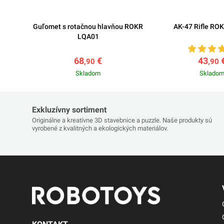
Guľomet s rotačnou hlavňou ROKR
AK-47 Rifle RO
LQA01
68
€
43
,90
,90
Skladom
Sklado
Exkluzívny sortiment
Originálne a kreatívne 3D stavebnice a puzzle. Naše produkty sú
vyrobené z kvalitných a ekologických materiálov.