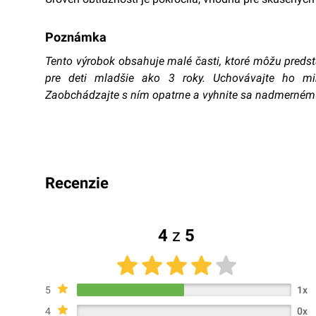
Poznámka
Tento výrobok obsahuje malé časti, ktoré môžu predst
pre deti mladšie ako 3 roky. Uchovávajte ho m
Zaobchádzajte s ním opatrne a vyhnite sa nadmernému
recenzie
4
z
5
5
1x
4
0x