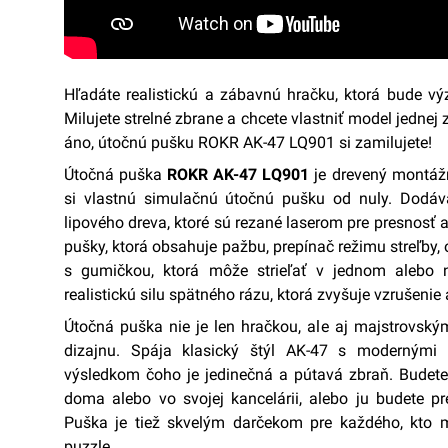
Hľadáte realistickú a zábavnú hračku, ktorá bude výz
Milujete strelné zbrane a chcete vlastniť model jednej z
áno, útočnú pušku ROKR AK-47 LQ901 si zamilujete!
Útočná puška
ROKR AK-47 LQ901
je drevený montáž
si vlastnú simulačnú útočnú pušku od nuly. Dodáv
lipového dreva, ktoré sú rezané laserom pre presnosť a
pušky, ktorá obsahuje pažbu, prepínač režimu streľby
s gumičkou, ktorá môže strieľať v jednom alebo n
realistickú silu spätného rázu, ktorá zvyšuje vzrušenie 
Útočná puška nie je len hračkou, ale aj majstrovsk
dizajnu. Spája klasický štýl AK-47 s modernými
výsledkom čoho je jedinečná a pútavá zbraň. Budete 
doma alebo vo svojej kancelárii, alebo ju budete p
Puška je tiež skvelým darčekom pre každého, kto m
puzzle.