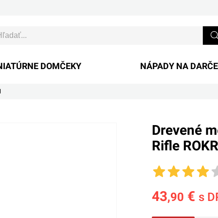
NIATÚRNE DOMČEKY
NÁPADY NA DARČ
1
Drevené m
Rifle ROK
43
€
,90
s D