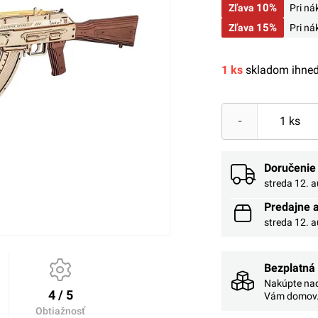
10%
Zľava
Pri n
15%
Zľava
Pri n
1 ks
skladom ihneď
-
Doručenie
streda 12. 
Predajne 
streda 12. 
Bezplatná
Nakúpte nad
4 / 5
Vám domov
Obtiažnosť