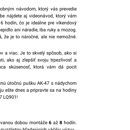
obným návodom, ktorý vás prevedie
e nájdete aj videonávod, ktorý vám
 6 hodín, čo je ideálne pre víkendový
epidlo ani náradie, iba ruky a mozog.
, že je to náročné, ale nie nemožné.
 a viac. Je to skvelý spôsob, ako si
i, ako aj zlepšiť svoju trpezlivosť a
úca skúsenosť, ktorá vám dá pocit
inečnú útočnú pušku AK-47 s nádychom
ju ešte dnes a pripravte sa na hodiny
7 LQ901!
ovanou dobou montáže
6
až
8
hodín.
 puzzlistov hľadajúcich väčšiu výzvu.