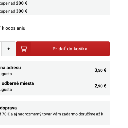
200 €
ákupe nad
300 €
ákupe nad
 k odoslaniu
+
Pridať do košíka
 na adresu
3
€
,50
augusta
a odberné miesta
2
€
,90
augusta
 doprava
 70 € a aj nadrozmerný tovar Vám zadarmo doručíme až k
.