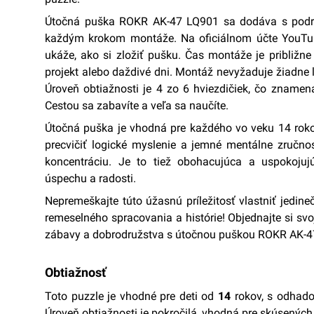
Útočná puška ROKR AK-47 LQ901 sa dodáva s podr
každým krokom montáže. Na oficiálnom účte YouTub
ukáže, ako si zložiť pušku. Čas montáže je približne
projekt alebo daždivé dni. Montáž nevyžaduje žiadne l
Úroveň obtiažnosti je 4 zo 6 hviezdičiek, čo znamená
Cestou sa zabavíte a veľa sa naučíte.
Útočná puška je vhodná pre každého vo veku 14 rokov
precvičiť logické myslenie a jemné mentálne zručnost
koncentráciu. Je to tiež obohacujúca a uspokojuj
úspechu a radosti.
Nepremeškajte túto úžasnú príležitosť vlastniť jed
remeselného spracovania a histórie! Objednajte si svo
zábavy a dobrodružstva s útočnou puškou ROKR AK-4
Obtiažnosť
Toto puzzle je vhodné pre deti od
14
rokov, s odhad
Úroveň obtiažnosti je pokročilá, vhodná pre skúsených