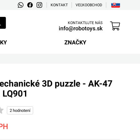
KONTAKT
VEĽKOOBCHOD
KONTAKTUJTE NÁS
info@robotoys.sk
EKY
ZNAČKY
echanické 3D puzzle - AK-47
R LQ901
PH