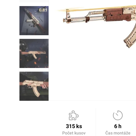
315 ks
6 h
Počet kusov
Čas montáže