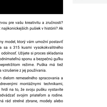
vou pre vašu kreativitu a zručnosti?
 najikonickejších pušiek v histórii? Ak
ny model, ktorý vám umožní postaviť
a sa s 315 kusmi vysokokvalitného
 odolnosť. Užijete si proces skladania
, odnímateľnú sponu a bezpečnú guľku
epretržitom režime. Puška má tiež
a vzrušenie z jej používania.
ým dielom remeselného spracovania a
 drevenými montážnymi technikami,
hrdí na to, že svoju pušku vystavíte
redvádzať svojim priateľom a rodine.
á rád strelné zbrane, modely alebo