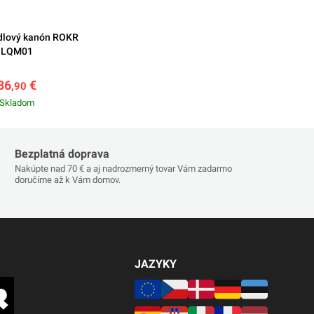
adlový kanón ROKR
LQM01
36
€
,90
Skladom
Bezplatná doprava
Nakúpte nad 70 € a aj nadrozmerný tovar Vám zadarmo
doručíme až k Vám domov.
JAZYKY