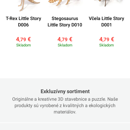
T-Rex Little Story
Stegosaurus
Včela Little Story
D006
Little Story D010
D001
4
€
4
€
4
€
,79
,79
,79
Skladom
Skladom
Skladom
Exkluzívny sortiment
Originálne a kreatívne 3D stavebnice a puzzle. Naše
produkty sú vyrobené z kvalitných a ekologických
materiálov.