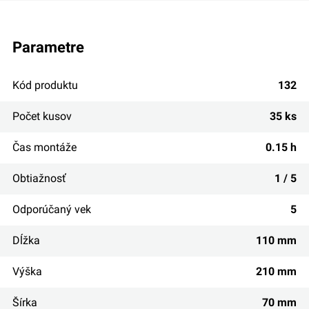
parametre
Kód produktu
132
Počet kusov
35 ks
Čas montáže
0.15 h
Obtiažnosť
1 / 5
Odporúčaný vek
5
Dĺžka
110 mm
Výška
210 mm
Šírka
70 mm