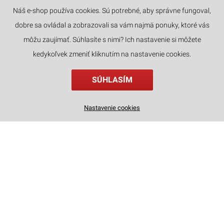
Náš e-shop používa cookies. Sú potrebné, aby správne fungoval,
dobre sa ovládal a zobrazovali sa vám najmä ponuky, ktoré vás
JAZYKY
môžu zaujímať. Súhlasíte s nimi? Ich nastavenie si môžete
kedykoľvek zmeniť kliknutím na nastavenie cookies.
SÚHLASÍM
Drevené 3D puzzle - Sova Little Story D009
Nastavenie cookies
4
€
,79