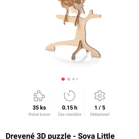
35 ks
0.15 h
1 / 5
Počet kusov
Čas montáže
Obtiažnosť
Drevené 3D puzzle - Sova Little